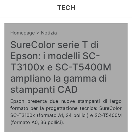
TECH
Homepage
> Notizia
SureColor serie T di
Epson: i modelli SC-
T3100x e SC-T5400M
ampliano la gamma di
stampanti CAD
Epson presenta due nuove stampanti di largo
formato per la progettazione tecnica: SureColor
SC-T3100x (formato A1, 24 pollici) e SC-T5400M
(formato A0, 36 pollici).