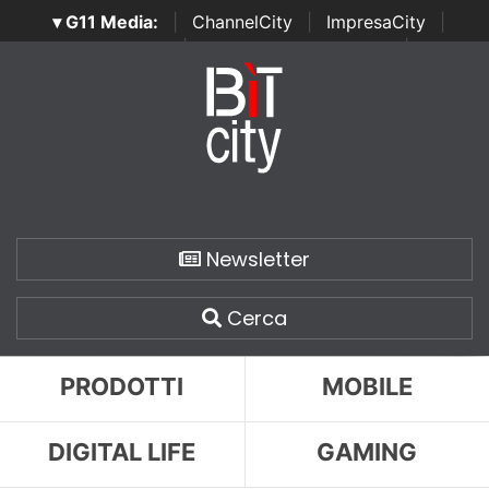
▾ G11 Media:
|
ChannelCity
|
ImpresaCity
|
SecurityOpenLab
|
Italian Channel Awards
|
Italian
Project Awards
|
Italian Security Awards
|
...
Newsletter
Cerca
PRODOTTI
MOBILE
DIGITAL LIFE
GAMING