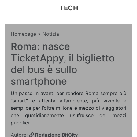
TECH
Homepage
> Notizia
Roma: nasce
TicketAppy, il biglietto
del bus è sullo
smartphone
Un passo in avanti per rendere Roma sempre più
“smart” e attenta all’ambiente, più vivibile e
semplice per l’oltre milione e mezzo di viaggiatori
che quotidianamente usufruisce dei mezzi
pubblici
Autore:
Redazione BitCity