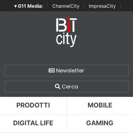
▾ G11 Media:
|
ChannelCity
|
ImpresaCity
|
SecurityOpenLab
|
Italian Channel Awards
|
Italian
Project Awards
|
Italian Security Awards
|
...
Newsletter
Cerca
PRODOTTI
MOBILE
DIGITAL LIFE
GAMING