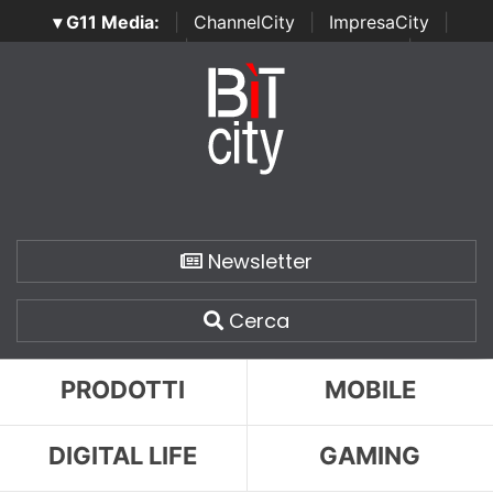
▾ G11 Media:
|
ChannelCity
|
ImpresaCity
|
SecurityOpenLab
|
Italian Channel Awards
|
Italian
Project Awards
|
Italian Security Awards
|
...
Newsletter
Cerca
PRODOTTI
MOBILE
DIGITAL LIFE
GAMING