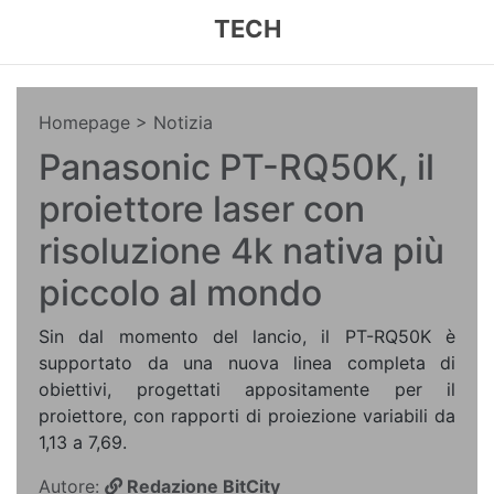
TECH
Homepage
> Notizia
Panasonic PT-RQ50K, il
proiettore laser con
risoluzione 4k nativa più
piccolo al mondo
Sin dal momento del lancio, il PT-RQ50K è
supportato da una nuova linea completa di
obiettivi, progettati appositamente per il
proiettore, con rapporti di proiezione variabili da
1,13 a 7,69.
Autore:
Redazione BitCity