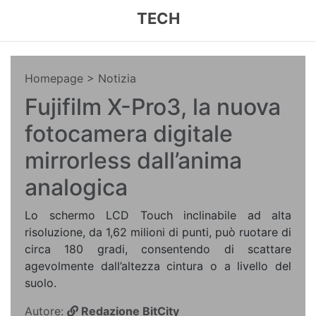
TECH
Homepage
> Notizia
Fujifilm X-Pro3, la nuova
fotocamera digitale
mirrorless dall’anima
analogica
Lo schermo LCD Touch inclinabile ad alta
risoluzione, da 1,62 milioni di punti, può ruotare di
circa 180 gradi, consentendo di scattare
agevolmente dall’altezza cintura o a livello del
suolo.
Autore:
Redazione BitCity