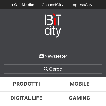
▾ G11 Media:
|
ChannelCity
|
ImpresaCity
|
SecurityOpenLab
|
Italian Channel Awards
|
Italian
Project Awards
|
Italian Security Awards
|
...
Newsletter
Cerca
PRODOTTI
MOBILE
DIGITAL LIFE
GAMING