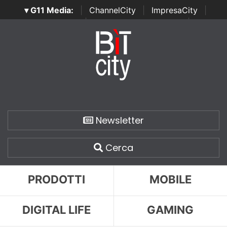
▾ G11 Media:
|
ChannelCity
|
ImpresaCity
|
SecurityOpenLab
|
Italian Channel Awards
|
Italian
Project Awards
|
Italian Security Awards
|
...
Newsletter
Cerca
PRODOTTI
MOBILE
DIGITAL LIFE
GAMING