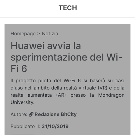
TECH
Homepage
> Notizia
Huawei avvia la
sperimentazione del Wi-
Fi 6
Il progetto pilota del Wi-Fi 6 si baserà su casi
d'uso nell'ambito della realtà virtuale (VR) e della
realtà aumentata (AR) presso la Mondragon
University.
Autore:
Redazione BitCity
Pubblicato il:
31/10/2019