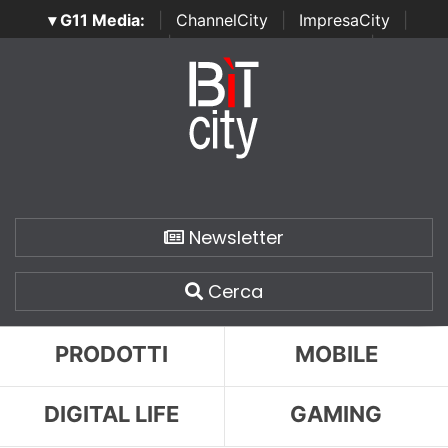
▾ G11 Media:
|
ChannelCity
|
ImpresaCity
|
SecurityOpenLab
|
Italian Channel Awards
|
Italian
Project Awards
|
Italian Security Awards
|
...
Newsletter
Cerca
PRODOTTI
MOBILE
DIGITAL LIFE
GAMING