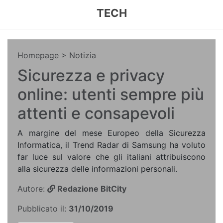
TECH
Homepage
> Notizia
Sicurezza e privacy
online: utenti sempre più
attenti e consapevoli
A margine del mese Europeo della Sicurezza
Informatica, il Trend Radar di Samsung ha voluto
far luce sul valore che gli italiani attribuiscono
alla sicurezza delle informazioni personali.
Autore:
Redazione BitCity
Pubblicato il:
31/10/2019