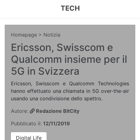
TECH
Homepage
> Notizia
Ericsson, Swisscom e
Qualcomm insieme per il
5G in Svizzera
Ericsson, Swisscom e Qualcomm Technologies
hanno effettuato una chiamata in 5G over-the-air
usando una condivisione dello spettro.
Autore:
Redazione BitCity
Pubblicato il:
12/11/2019
Digital Life