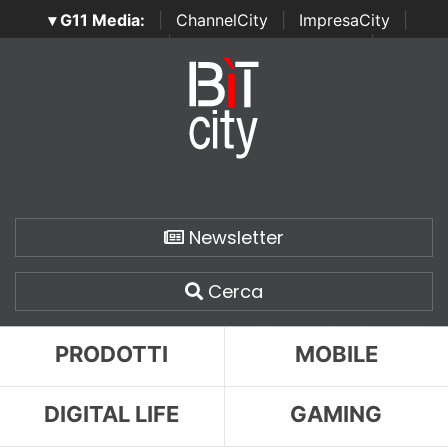
▾ G11 Media:
|
ChannelCity
|
ImpresaCity
|
SecurityOpenLab
|
Italian Channel Awards
|
Italian
Project Awards
|
Italian Security Awards
|
...
Newsletter
Cerca
PRODOTTI
MOBILE
DIGITAL LIFE
GAMING