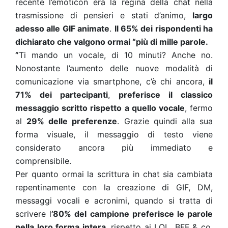
recente l’emoticon era la regina della chat nella
trasmissione di pensieri e stati d’animo,
largo
adesso alle GIF animate
.
Il 65% dei rispondenti ha
dichiarato che valgono ormai “più di mille parole.
”
Ti mando un vocale, di 10 minuti? Anche no.
Nonostante l’aumento delle nuove modalità di
comunicazione via smartphone, c’è chi ancora,
il
71% dei partecipanti
,
preferisce il classico
messaggio scritto rispetto a quello vocale
, fermo
al
29% delle preferenze
. Grazie quindi alla sua
forma visuale, il messaggio di testo viene
considerato ancora più immediato e
comprensibile.
Per quanto ormai la scrittura in chat sia cambiata
repentinamente con la creazione di GIF, DM,
messaggi vocali e acronimi, quando si tratta di
scrivere l
’80% del campione preferisce le parole
nella loro forma intera
, rispetto ai LOL, BFF & co.