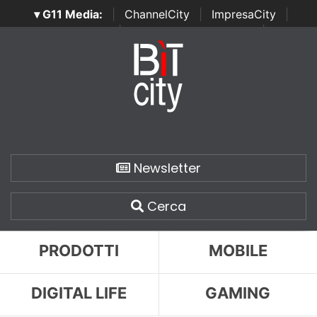
▾ G11 Media:
|
ChannelCity
|
ImpresaCity
|
SecurityOpenLab
|
Italian Channel Awards
|
Italian
Project Awards
|
Italian Security Awards
|
...
Newsletter
Cerca
PRODOTTI
MOBILE
DIGITAL LIFE
GAMING