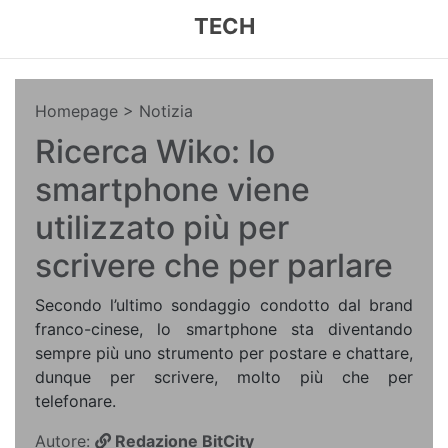
TECH
Homepage
> Notizia
Ricerca Wiko: lo
smartphone viene
utilizzato più per
scrivere che per parlare
Secondo l’ultimo sondaggio condotto dal brand
franco-cinese, lo smartphone sta diventando
sempre più uno strumento per postare e chattare,
dunque per scrivere, molto più che per
telefonare.
Autore:
Redazione BitCity