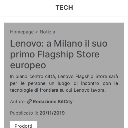
TECH
Homepage
> Notizia
Lenovo: a Milano il suo
primo Flagship Store
europeo
In pieno centro città, Lenovo Flagship Store sarà
per le persone un luogo di incontro con le
tecnologie di frontiera su cui Lenovo lavora.
Autore:
Redazione BitCity
Pubblicato il:
20/11/2019
Prodotti