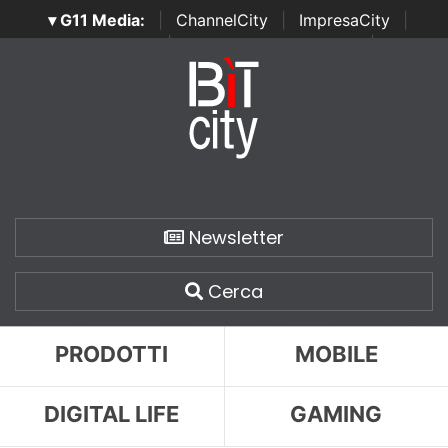
▾ G11 Media:
|
ChannelCity
|
ImpresaCity
|
SecurityOpenLab
|
Italian Channel Awards
|
Italian
Project Awards
|
Italian Security Awards
|
...
Newsletter
Cerca
PRODOTTI
MOBILE
DIGITAL LIFE
GAMING