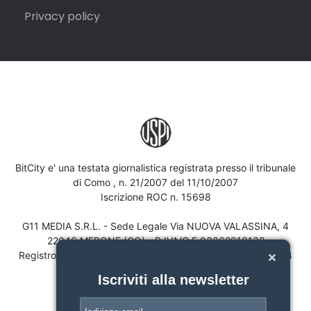
Privacy policy
BitCity e' una testata giornalistica registrata presso il tribunale
di Como , n. 21/2007 del 11/10/2007
Iscrizione ROC n. 15698
G11 MEDIA S.R.L. - Sede Legale Via NUOVA VALASSINA, 4
22046 MERONE (CO) - P.IVA/C.F.03062910132
Registro imprese di Como n. 03062910132 - REA n. 293834
CAPITALE SOCIALE Euro 30.000 i.v.
Iscriviti alla newsletter