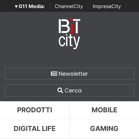
▾ G11 Media:
|
ChannelCity
|
ImpresaCity
|
SecurityOpenLab
|
Italian Channel Awards
|
Italian
Project Awards
|
Italian Security Awards
|
...
Newsletter
Cerca
PRODOTTI
MOBILE
DIGITAL LIFE
GAMING