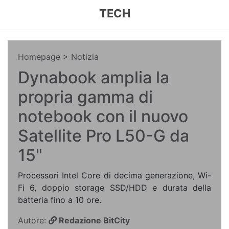
TECH
Homepage
> Notizia
Dynabook amplia la
propria gamma di
notebook con il nuovo
Satellite Pro L50-G da
15"
Processori Intel Core di decima generazione, Wi-
Fi 6, doppio storage SSD/HDD e durata della
batteria fino a 10 ore.
Autore:
Redazione BitCity