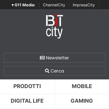
▾ G11 Media:
|
ChannelCity
|
ImpresaCity
|
SecurityOpenLab
|
Italian Channel Awards
|
Italian
Project Awards
|
Italian Security Awards
|
...
Newsletter
Cerca
PRODOTTI
MOBILE
DIGITAL LIFE
GAMING