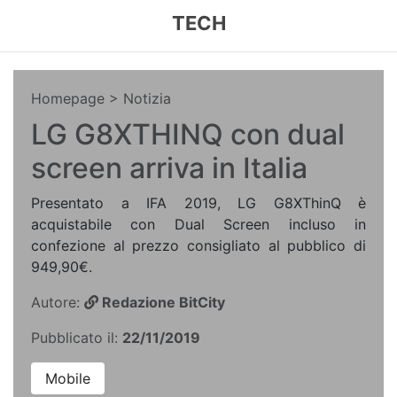
TECH
Homepage
> Notizia
LG G8XTHINQ con dual
screen arriva in Italia
Presentato a IFA 2019, LG G8XThinQ è
acquistabile con Dual Screen incluso in
confezione al prezzo consigliato al pubblico di
949,90€.
Autore:
Redazione BitCity
Pubblicato il:
22/11/2019
Mobile