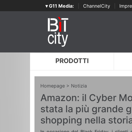
▾ G11 Media:
|
ChannelCity
|
Impre
PRODOTTI
Homepage
> Notizia
Amazon: il Cyber M
stata la più grande g
shopping nella stori
In occasione del Black Friday, i client