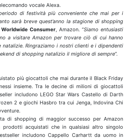
telecomando vocale Alexa.
eriodo di festività più conveniente che mai per i
quanto sarà breve quest’anno la stagione di shopping
O Worldwide Consumer
, Amazon. “
Siamo entusiasti
ino a visitare Amazon per trovare ciò di cui hanno
natalizie. Ringraziamo i nostri clienti e i dipendenti
ekend di shopping natalizio il migliore di sempre
”.
uistato più giocattoli che mai durante il Black Friday
essi insieme. Tra le decine di milioni di giocattoli
tseller includono LEGO Star Wars Castello di Darth
ozen 2 e giochi Hasbro tra cui Jenga, Indovina Chi
vventure.
rnata di shopping di maggior successo per Amazon
prodotti acquistati che in qualsiasi altro singolo
 bestseller includono Cappello Carhartt da uomo in