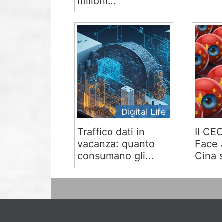
milioni...
Digital Life
Traffico dati in
Il CE
vacanza: quanto
Face 
consumano gli...
Cina s