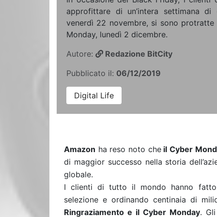
approfittare di un’intera settimana di
venerdì 22 novembre, si sono protratte 
Monday, lunedì 2 dicembre.
Autore:
Redazione BitCity
Pubblicato il:
06/12/2019
Digital Life
Amazon
ha reso noto che
il Cyber ​​Mon
di maggior successo nella storia dell’azie
globale.
I clienti di tutto il mondo hanno fatto
selezione e ordinando centinaia di mili
Ringraziamento e il Cyber ​​Monday
. Gl