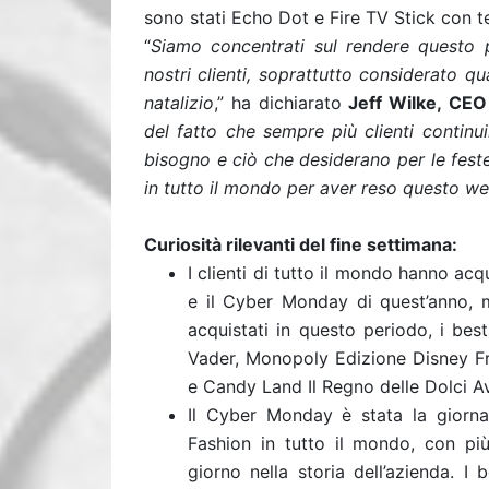
sono stati Echo Dot e Fire TV Stick con 
“
Siamo concentrati sul rendere questo p
nostri clienti, soprattutto considerato 
natalizio
,” ha dichiarato
Jeff Wilke, CE
del fatto che sempre più clienti continu
bisogno e ciò che desiderano per le feste 
in tutto il mondo per aver reso questo we
Curiosità rilevanti del fine settimana:
I clienti di tutto il mondo hanno acq
e il Cyber ​​Monday di quest’anno, m
acquistati in questo periodo, i bes
Vader, Monopoly Edizione Disney Fr
e Candy Land Il Regno delle Dolci A
Il Cyber ​​Monday è stata la gio
Fashion in tutto il mondo, con più 
giorno nella storia dell’azienda. I