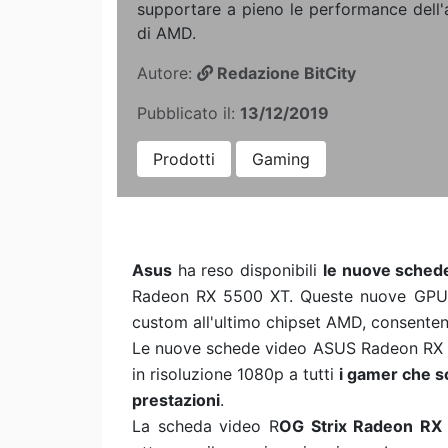
supportare a pieno le performance dell
di AMD.
Autore:
Redazione BitCity
Pubblicato il:
13/12/2019
Prodotti
Gaming
Asus
ha reso disponibili
le nuove sched
Radeon RX 5500 XT. Queste nuove GPU 
custom all'ultimo chipset AMD, consentend
Le nuove schede video ASUS Radeon RX 5
in risoluzione 1080p a tutti
i gamer che so
prestazioni
.
La scheda video R
OG Strix Radeon RX