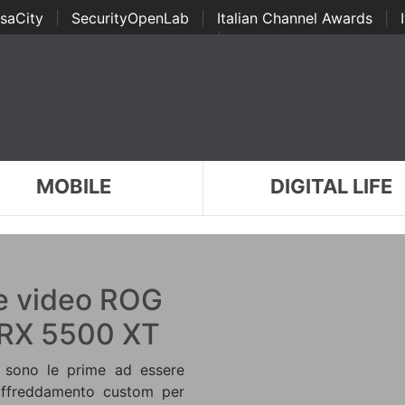
saCity
|
SecurityOpenLab
|
Italian Channel Awards
|
Awards
|
...
MOBILE
DIGITAL LIFE
e video ROG
 RX 5500 XT
sono le prime ad essere
raffreddamento custom per