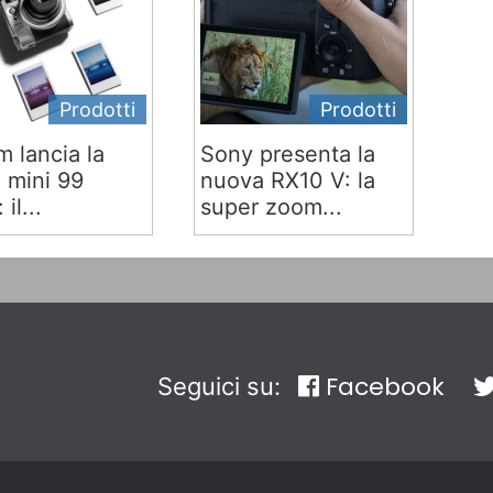
Prodotti
Prodotti
lm lancia la
Sony presenta la
x mini 99
nuova RX10 V: la
 il...
super zoom...
Facebook
Seguici su: