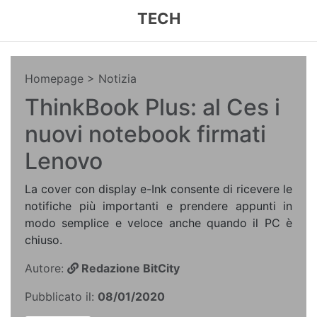
TECH
Homepage
> Notizia
ThinkBook Plus: al Ces i
nuovi notebook firmati
Lenovo
La cover con display e-Ink consente di ricevere le
notifiche più importanti e prendere appunti in
modo semplice e veloce anche quando il PC è
chiuso.
Autore:
Redazione BitCity
Pubblicato il:
08/01/2020