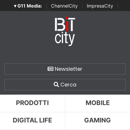
▾ G11 Media:
|
ChannelCity
|
ImpresaCity
|
SecurityOpenLab
|
Italian Channel Awards
|
Italian
Project Awards
|
Italian Security Awards
|
...
Newsletter
Cerca
PRODOTTI
MOBILE
DIGITAL LIFE
GAMING