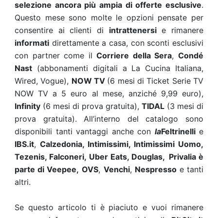
selezione ancora più ampia di offerte esclusive
.
Questo mese sono molte le opzioni pensate per
consentire ai clienti di
intrattenersi
e rimanere
informati
direttamente a casa, con sconti esclusivi
con partner come il
Corriere della Sera
,
Condé
Nast
(abbonamenti digitali a La Cucina Italiana,
Wired, Vogue),
NOW TV
(6 mesi di Ticket Serie TV
NOW TV a 5 euro al mese, anziché 9,99 euro
)
,
Infinity
(6 mesi di prova gratuita),
TIDAL
(3 mesi di
prova gratuita). All’interno del catalogo sono
disponibili tanti vantaggi anche con
la
Feltrinelli
e
IBS.it
,
Calzedonia, Intimissimi, Intimissimi Uomo,
Tezenis, Falconeri,
Uber Eats, Douglas, Privalia è
parte di Veepee,
OVS
,
Venchi
,
Nespresso
e tanti
altri.
Se questo articolo ti è piaciuto e vuoi rimanere