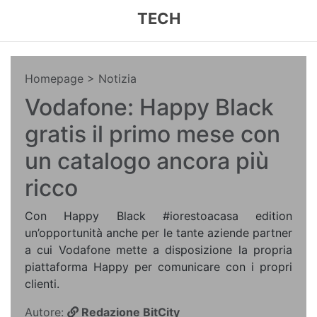
TECH
Homepage
> Notizia
Vodafone: Happy Black
gratis il primo mese con
un catalogo ancora più
ricco
Con Happy Black #iorestoacasa edition
un’opportunità anche per le tante aziende partner
a cui Vodafone mette a disposizione la propria
piattaforma Happy per comunicare con i propri
clienti.
Autore:
Redazione BitCity