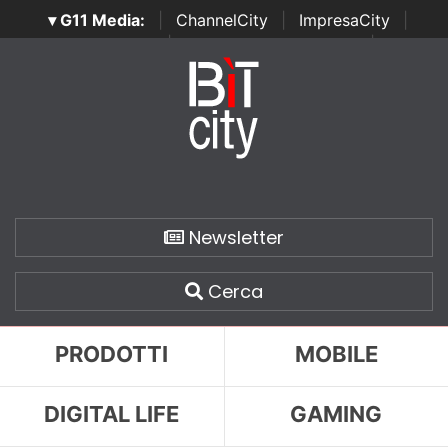
▾ G11 Media:
|
ChannelCity
|
ImpresaCity
|
SecurityOpenLab
|
Italian Channel Awards
|
Italian
Project Awards
|
Italian Security Awards
|
...
Newsletter
Cerca
PRODOTTI
MOBILE
DIGITAL LIFE
GAMING