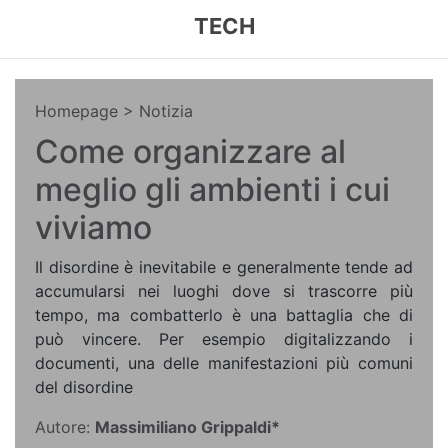
TECH
Homepage
> Notizia
Come organizzare al
meglio gli ambienti i cui
viviamo
Il disordine è inevitabile e generalmente tende ad
accumularsi nei luoghi dove si trascorre più
tempo, ma combatterlo è una battaglia che di
può vincere. Per esempio digitalizzando i
documenti, una delle manifestazioni più comuni
del disordine
Autore:
Massimiliano Grippaldi*