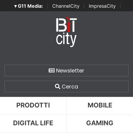
▾ G11 Media:
|
ChannelCity
|
ImpresaCity
|
SecurityOpenLab
|
Italian Channel Awards
|
Italian
Project Awards
|
Italian Security Awards
|
...
Newsletter
Cerca
PRODOTTI
MOBILE
DIGITAL LIFE
GAMING