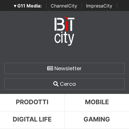
▾ G11 Media:
|
ChannelCity
|
ImpresaCity
|
SecurityOpenLab
|
Italian Channel Awards
|
Italian
Project Awards
|
Italian Security Awards
|
...
Newsletter
Cerca
PRODOTTI
MOBILE
DIGITAL LIFE
GAMING