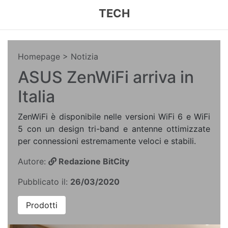
TECH
Homepage
> Notizia
ASUS ZenWiFi arriva in
Italia
ZenWiFi è disponibile nelle versioni WiFi 6 e WiFi
5 con un design tri-band e antenne ottimizzate
per connessioni estremamente veloci e stabili.
Autore:
Redazione BitCity
Pubblicato il:
26/03/2020
Prodotti