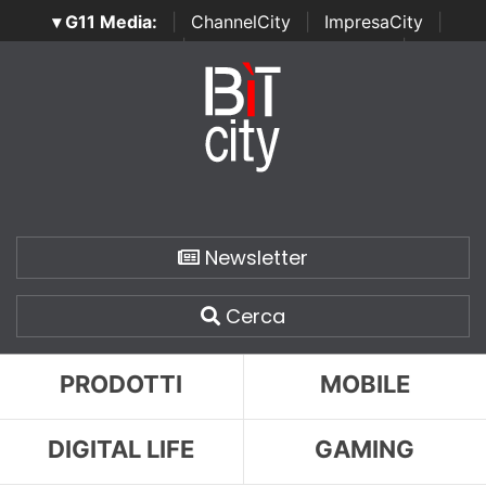
▾ G11 Media:
|
ChannelCity
|
ImpresaCity
|
SecurityOpenLab
|
Italian Channel Awards
|
Italian
Project Awards
|
Italian Security Awards
|
...
Newsletter
Cerca
PRODOTTI
MOBILE
DIGITAL LIFE
GAMING