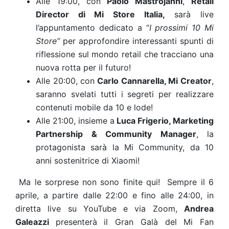
Alle 19:00, con
Paolo Mastrojanni
,
Retail
Director di Mi Store Italia,
sarà live
l’appuntamento dedicato a “
I prossimi 10 Mi
Store”
per approfondire i
nteressanti spunti di
riflessione sul mondo retail che tracciano una
nuova rotta per il futuro!
Alle 20:00, con
Carlo Cannarella, Mi Creator
,
saranno svelati tutti i segreti per realizzare
contenuti mobile da 10 e lode!
Alle 21:00, insieme a
Luca Frigerio, Marketing
Partnership & Community Manager
, la
protagonista sarà la Mi Community, da 10
anni sostenitrice di Xiaomi!
Ma le sorprese non sono finite qui!
Sempre il 6
aprile, a partire dalle 22:00 e fino alle 24:00, in
diretta live su YouTube e via Zoom,
Andrea
Galeazzi
presenterà il Gran Galà del Mi Fan