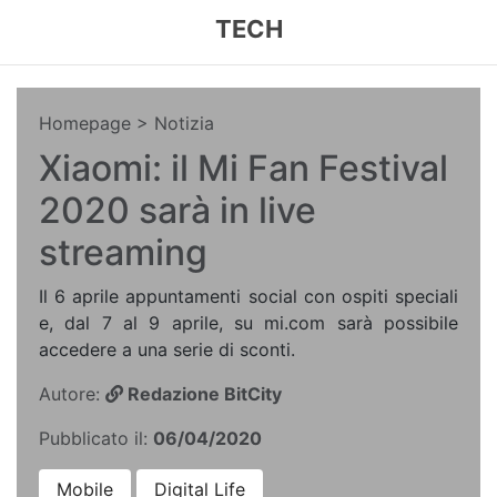
TECH
Homepage
> Notizia
Xiaomi: il Mi Fan Festival
2020 sarà in live
streaming
Il 6 aprile appuntamenti social con ospiti speciali
e, dal 7 al 9 aprile, su mi.com sarà possibile
accedere a una serie di sconti.
Autore:
Redazione BitCity
Pubblicato il:
06/04/2020
Mobile
Digital Life