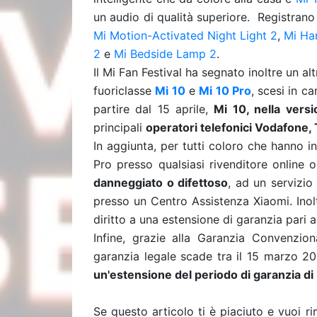
un audio di qualità superiore.
Registrano 
Mi Motion-Activated Night Light 2
,
Mi Ha
2
e
Mi Bedside Lamp 2
.
Il Mi Fan Festival ha segnato inoltre un al
fuoriclasse
Mi 10
e
Mi 10 Pro
, scesi in ca
partire dal 15 aprile,
Mi 10, nella ver
principali
operatori telefonici Vodafone, 
In aggiunta, per tutti coloro che hanno 
Pro presso qualsiasi rivenditore online o 
danneggiato o difettoso
, ad un servizio
presso un Centro Assistenza Xiaomi. Inol
diritto a una estensione di garanzia pari 
Infine, grazie alla Garanzia Convenzion
garanzia legale scade tra il 15 marzo 20
un'estensione del periodo di garanzia di
Se questo articolo ti è piaciuto e vuoi 