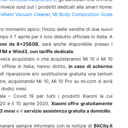
invece sold out i prodotti dedicati alla smart home:
ndheld Vacuum Cleaner
,
Mi Body Composition Scale
tro momento epico: l’inizio delle vendite di due nuovi
mpo il 7 aprile per il loro debutto ufficiale in Italia. A
sione da 8+256GB
, sarà anche disponibile presso i
TIM e Wind3, con tariffe dedicate
.
invece acquistato o che acquisteranno Mi 10 o Mi 10
offline in Italia, hanno diritto,
in caso di schermo
 di riparazione e/o sostituzione gratuita una tantum
tre, acquistando Mi 10, Mi 10 Pro su mi.com si avrà
a dodici mesi.
ale – Covid 19 per tutti i prodotti Xiaomi la cui
20 e il 15 aprile 2020,
Xiaomi offre gratuitamente
 3 mesi
e il
servizio assistenza gratuita a domicilio
.
rimanere sempre informato con le notizie di
BitCity.it