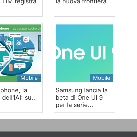
 TIM registra
la nuova frontiera...
Mobile
Mobile
phone, la
Samsung lancia la
 dell'iAI: su...
beta di One UI 9
per la serie...