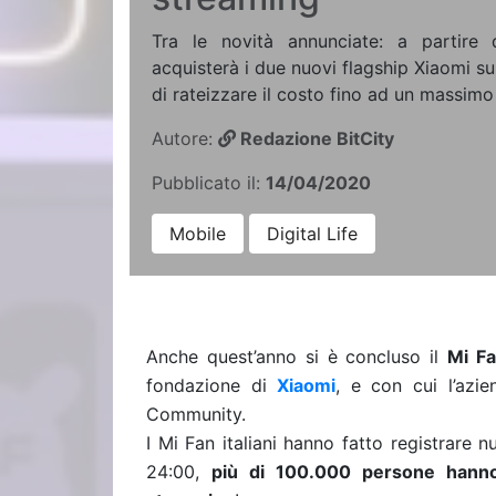
Tra le novità annunciate: a partire 
acquisterà i due nuovi flagship Xiaomi su
di rateizzare il costo fino ad un massimo 
Autore:
Redazione BitCity
Pubblicato il:
14/04/2020
Mobile
Digital Life
Anche quest’anno si è concluso il
Mi Fa
fondazione di
Xiaomi
, e con cui l’azi
Community.
I Mi Fan italiani hanno fatto registrare nu
24:00,
più di 100.000 persone hanno 