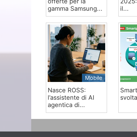
offerte per la
2025:
gamma Samsung...
il...
Mobile
Nasce ROSS:
Smart
l’assistente di AI
svolta
agentica di...