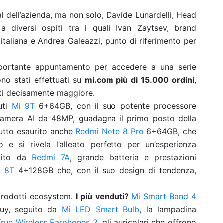
ial dell’azienda, ma non solo, Davide Lunardelli, Head
a diversi ospiti tra i quali Ivan Zaytsev, brand
italiana e Andrea Galeazzi, punto di riferimento per
mportante appuntamento per accedere a una serie
no stati effettuati su
mi.com più di 15.000 ordini
,
ati decisamente maggiore.
uti
Mi 9T
6+64GB, con il suo potente processore
amera AI da 48MP, guadagna il primo posto della
 tutto esaurito anche
Redmi Note 8 Pro
6+64GB, che
 e si rivela l’alleato perfetto per un’esperienza
guito da
Redmi 7A
, grande batteria e prestazioni
e 8T
4+128GB che, con il suo design di tendenza,
prodotti ecosystem.
I più venduti?
Mi Smart Band 4
Buy, seguito da
Mi LED Smart Bulb
, la lampadina
True Wireless Earphones 2
, gli auricolari che offrono