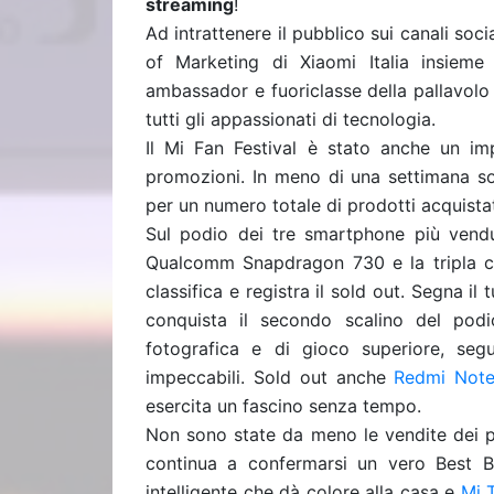
streaming
!
Ad intrattenere il pubblico sui canali soc
of Marketing di Xiaomi Italia insieme 
ambassador e fuoriclasse della pallavolo 
tutti gli appassionati di tecnologia.
Il Mi Fan Festival è stato anche un i
promozioni. In meno di una settimana so
per un numero totale di prodotti acquist
Sul podio dei tre smartphone più vend
Qualcomm Snapdragon 730 e la tripla c
classifica e registra il sold out. Segna il
conquista il secondo scalino del podio
fotografica e di gioco superiore, se
impeccabili. Sold out anche
Redmi Not
esercita un fascino senza tempo.
Non sono state da meno le vendite dei 
continua a confermarsi un vero Best 
intelligente che dà colore alla casa e
Mi 