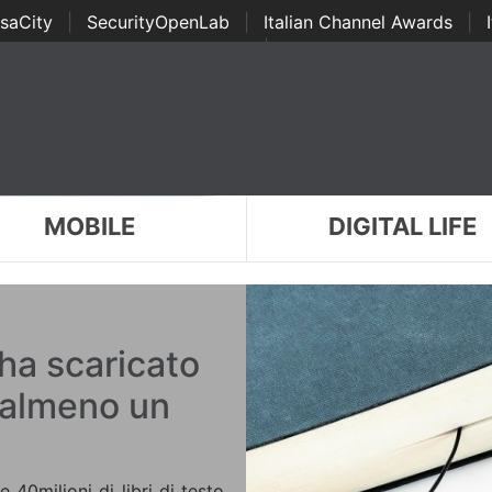
saCity
|
SecurityOpenLab
|
Italian Channel Awards
|
Awards
|
...
MOBILE
DIGITAL LIFE
 ha scaricato
 almeno un
e 40milioni di libri di testo