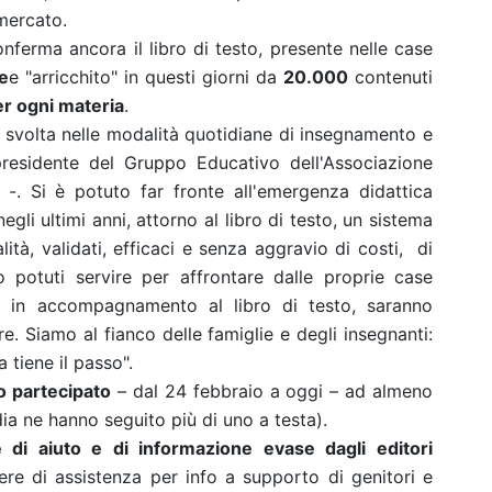
mercato.
ferma ancora il libro di testo, presente nelle case
ie
e "arricchito" in questi giorni da
20.000
contenuti
er ogni materia
.
svolta nelle modalità quotidiane di insegnamento e
presidente del Gruppo Educativo dell'Associazione
-. Si è potuto far fronte all'emergenza didattica
gli ultimi anni, attorno al libro di testo, un sistema
ualità, validati, efficaci e senza aggravio di costi, di
o potuti servire per affrontare dalle proprie case
i, in accompagnamento al libro di testo, saranno
re. Siamo al fianco delle famiglie e degli insegnanti:
 tiene il passo".
o partecipato
– dal 24 febbraio a oggi – ad almeno
ia ne hanno seguito più di uno a testa).
 di aiuto e di informazione evase dagli editori
ere di assistenza per info a supporto di genitori e