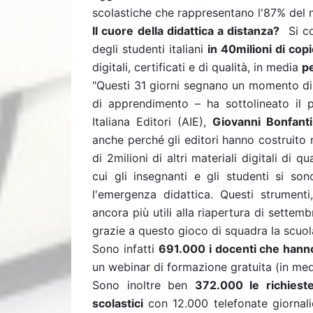
scolastiche che rappresentano l'87% del 
Il cuore della didattica a distanza?
Si con
degli studenti italiani
in 40milioni di cop
digitali, certificati e di qualità, in media
p
"Questi 31 giorni segnano un momento di 
di apprendimento – ha sottolineato il 
Italiana Editori (AIE),
Giovanni Bonfanti
anche perché gli editori hanno costruito ne
di 2milioni di altri materiali digitali di q
cui gli insegnanti e gli studenti si son
l'emergenza didattica. Questi strument
ancora più utili alla riapertura di settemb
grazie a questo gioco di squadra la scuola
Sono infatti
691.000 i docenti che hann
un webinar di formazione gratuita (in med
Sono inoltre ben
372.000 le richieste
scolastici
con 12.000 telefonate giornali