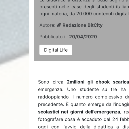
presenti nelle case degli studenti italian
ogni materia, da 20.000 contenuti digitali
Autore:
Redazione BitCity
Pubblicato il:
20/04/2020
Digital Life
Sono circa
2milioni gli ebook scaricat
emergenza. Uno studente su tre ha s
raddoppiando il numero complessivo de
precedente.
È quanto emerge dall'indagi
scolastici nei giorni dell'emergenza
, re
fotografare cosa è accaduto dal 24 febbr
oggi con l'avvio della didattica a dis