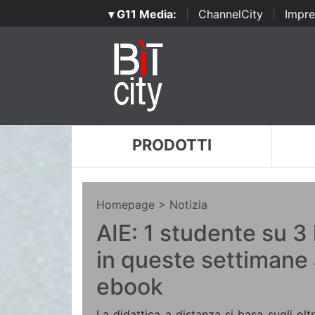
▾ G11 Media:
|
ChannelCity
|
Impre
PRODOTTI
Homepage
> Notizia
AIE: 1 studente su 3
in queste settimane
ebook
La didattica a distanza si basa sugli oltr