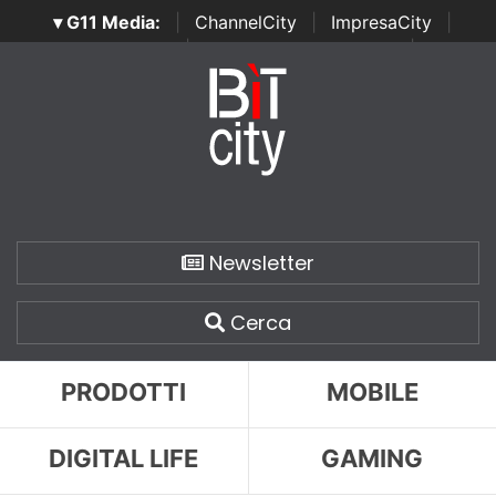
▾ G11 Media:
|
ChannelCity
|
ImpresaCity
|
SecurityOpenLab
|
Italian Channel Awards
|
Italian
Project Awards
|
Italian Security Awards
|
...
Newsletter
Cerca
PRODOTTI
MOBILE
DIGITAL LIFE
GAMING