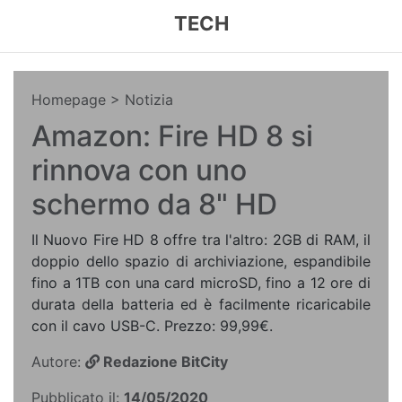
TECH
Homepage
> Notizia
Amazon: Fire HD 8 si
rinnova con uno
schermo da 8" HD
Il Nuovo Fire HD 8 offre tra l'altro: 2GB di RAM, il
doppio dello spazio di archiviazione, espandibile
fino a 1TB con una card microSD, fino a 12 ore di
durata della batteria ed è facilmente ricaricabile
con il cavo USB-C. Prezzo: 99,99€.
Autore:
Redazione BitCity
Pubblicato il:
14/05/2020