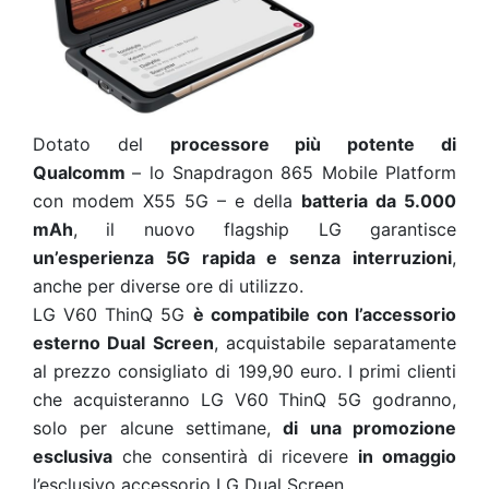
Dotato del
processore più potente di
Qualcomm
– lo Snapdragon 865 Mobile Platform
con modem X55 5G – e della
batteria da 5.000
mAh
, il nuovo flagship LG garantisce
un’esperienza 5G rapida e senza interruzioni
,
anche per diverse ore di utilizzo.
LG V60 ThinQ 5G
è compatibile con l’accessorio
esterno Dual Screen
, acquistabile separatamente
al prezzo consigliato di 199,90 euro. I primi clienti
che acquisteranno LG V60 ThinQ 5G godranno,
solo per alcune settimane,
di una promozione
esclusiva
che consentirà di ricevere
in omaggio
l’esclusivo accessorio LG Dual Screen.