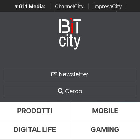
▾ G11 Media:
|
ChannelCity
|
ImpresaCity
|
SecurityOpenLab
|
Italian Channel Awards
|
Italian
Project Awards
|
Italian Security Awards
|
...
Newsletter
Cerca
PRODOTTI
MOBILE
DIGITAL LIFE
GAMING