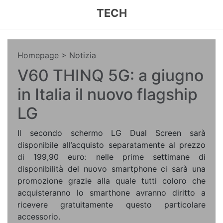
TECH
Homepage
> Notizia
V60 THINQ 5G: a giugno
in Italia il nuovo flagship
LG
Il secondo schermo LG Dual Screen sarà
disponibile all’acquisto separatamente al prezzo
di 199,90 euro: nelle prime settimane di
disponibilità del nuovo smartphone ci sarà una
promozione grazie alla quale tutti coloro che
acquisteranno lo smarthone avranno diritto a
ricevere gratuitamente questo particolare
accessorio.