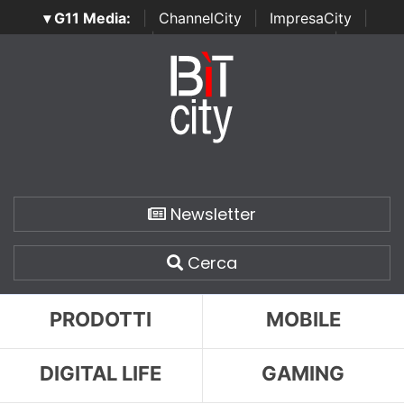
▾ G11 Media:
|
ChannelCity
|
ImpresaCity
|
SecurityOpenLab
|
Italian Channel Awards
|
Italian
Project Awards
|
Italian Security Awards
|
...
Newsletter
Cerca
PRODOTTI
MOBILE
DIGITAL LIFE
GAMING