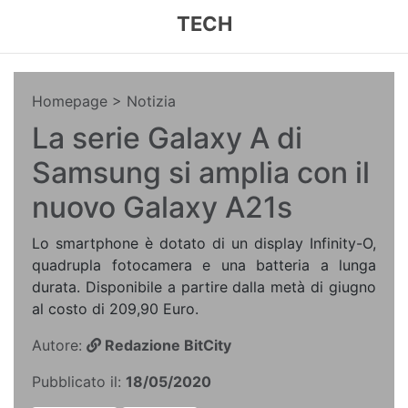
TECH
Homepage
> Notizia
La serie Galaxy A di
Samsung si amplia con il
nuovo Galaxy A21s
Lo smartphone è dotato di un display Infinity-O,
quadrupla fotocamera e una batteria a lunga
durata. Disponibile a partire dalla metà di giugno
al costo di 209,90 Euro.
Autore:
Redazione BitCity
Pubblicato il:
18/05/2020