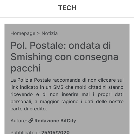
TECH
Homepage
> Notizia
Pol. Postale: ondata di
Smishing con consegna
pacchi
La Polizia Postale raccomanda di non cliccare sul
link indicato in un SMS che molti cittadini stanno
ricevendo e di non inserire mai i propri dati
personali, a maggior ragione i dati delle nostre
carte di credito.
Autore:
Redazione BitCity
Pubblicato il:
25/05/2020