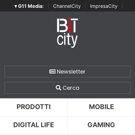
▾ G11 Media:
|
ChannelCity
|
ImpresaCity
|
SecurityOpenLab
|
Italian Channel Awards
|
Italian
Project Awards
|
Italian Security Awards
|
...
Newsletter
Cerca
PRODOTTI
MOBILE
DIGITAL LIFE
GAMING