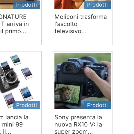
Prodotti
Prodotti
IGNATURE
Meliconi trasforma
T arriva in
l'ascolto
 il primo...
televisivo...
Prodotti
Prodotti
lm lancia la
Sony presenta la
x mini 99
nuova RX10 V: la
 il...
super zoom...