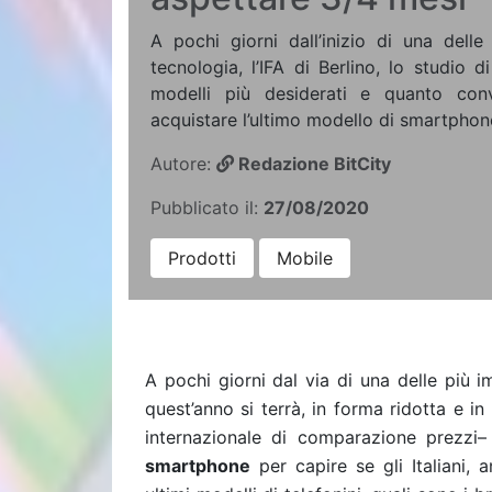
A pochi giorni dall’inizio di una delle
tecnologia, l’IFA di Berlino, lo studio d
modelli più desiderati e quanto con
acquistare l’ultimo modello di smartphon
Autore:
Redazione BitCity
Pubblicato il:
27/08/2020
Prodotti
Mobile
A pochi giorni dal via di una delle più im
quest’anno si terrà, in forma ridotta e i
internazionale di comparazione prezzi–
smartphone
per capire se gli Italiani, 