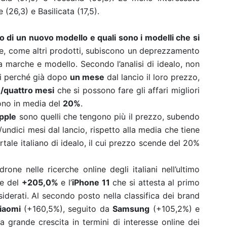
 (26,3) e Basilicata (17,5).
 di un nuovo modello e quali sono i modelli che si
e, come altri prodotti, subiscono un deprezzamento
a marche e modello. Secondo l’analisi di idealo, non
li perché già dopo
un mese
dal lancio il loro prezzo,
e/quattro mesi
che si possono fare gli affari migliori
dono in media del
20%
.
pple
sono quelli che tengono più il prezzo, subendo
ndici mesi dal lancio, rispetto alla media che tiene
ortale italiano di idealo, il cui prezzo scende del 20%
one nelle ricerche online degli italiani nell’ultimo
ne del
+205,0%
e l’
iPhone 11
che si attesta al primo
iderati. Al secondo posto nella classifica dei brand
iaomi
(+160,5%), seguito da
Samsung
(+105,2%) e
a grande crescita in termini di interesse online dei