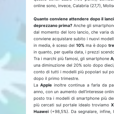
online sono, invece, Calabria (27,7), Molise
Quanto conviene attendere dopo il lancio
deprezzano prima?
Anche gli smartphon
dal momento del loro lancio, che varia d
conviene acquistare subito i nuovi model
in media, è sceso del
10%
ma è dopo
tr
in quanto, per quella data, i prezzi scen
Tra i marchi più famosi, gli smartphone
A
una diminuzione del 20% solo dopo dieci/u
conto di tutti i modelli più popolari sul p
dopo il primo trimestre.
La
Apple
inoltre continua a farla da padr
anno, con un aumento dell’interesse onli
posto tra i modelli di smartphone più des
più cercati sul portale idealo troviamo
X
Huawei
(+98,5%). Da segnalare, infine, l