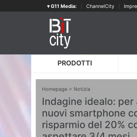
▾ G11 Media:
|
ChannelCity
|
Impre
PRODOTTI
Homepage
> Notizia
Indagine idealo: per 
nuovi smartphone c
risparmio del 20% c
aspettare 3/4 mesi