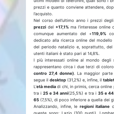
ultimi modelli di telefonini, quali sono i 
prezzi e quanto conviene attendere, dopo
l’acquisto.
Nel corso dell’ultimo anno i prezzi de
prezzi
del
+17,1%
ma l’interesse online d
comunque aumentato del +
119,9%
con
dedicato alla ricerca online del modello 
del periodo natalizio e, soprattutto, del 
utenti italiani è stato pari al 14,8%.
I più interessati online al mondo degl
rappresentano circa i due terzi di color
contro 27,4 donne)
. La maggior parte
segue il
desktop
(31,2%) e, infine, il
table
L’
età media
di chi, in primis, cerca onlin
tra i
25 e 34 anni
(25,5%) e tra i
35 e 44
65
(7,5%), di poco inferiore a quella dei g
Analizzando, infine, le
regioni italiane
co
queste sono: Lazio (100 punti), Lombar