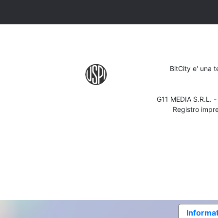
BitCity e' una 
G11 MEDIA S.R.L. 
Registro impr
Informat