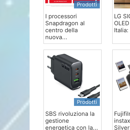
Prodotti
I processori
LG S
Snapdragon al
OLED 
centro della
Italia:
nuova...
Prodotti
SBS rivoluziona la
Fujifi
gestione
insta
energetica con la...
Silver: