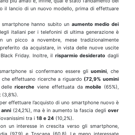
brand più amati e, infine, qual è stato l’andamento dei
 il lancio di un nuovo modello, prima di effettuare
gli smartphone hanno subito un
aumento medio dei
egli italiani per i telefonini di ultima generazione è
 un picco a novembre, mese tradizionalmente
preferito da acquistare, in vista delle nuove uscite
Black Friday. Inoltre, il
risparmio desiderato
dagli
i smartphone si confermano essere gli
uomini
, che
o che effettuano ricerche a riguardo
(72,9% uomini
 delle
ricerche
viene effettuata da
mobile
(65%),
t
(3,8%).
e per effettuare l’acquisto di uno smartphone nuovo è
 anni
(24,2%), ma è in aumento la fascia degli
over
iovanissimi tra i
18 e 24
(10,2%).
n un interesse in crescita verso gli smartphone,
dia (97,9) e Toscana (60,8). Le meno interessate