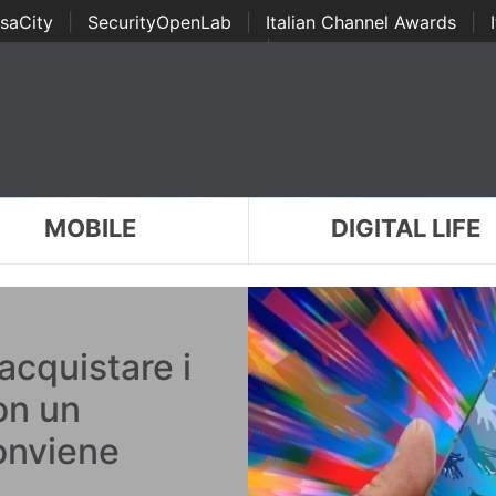
saCity
|
SecurityOpenLab
|
Italian Channel Awards
|
Awards
|
...
MOBILE
DIGITAL LIFE
acquistare i
on un
onviene