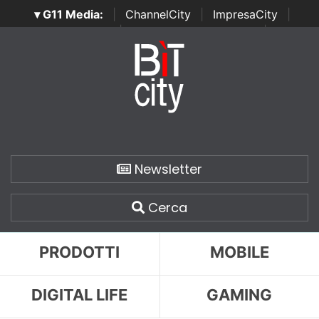
▾ G11 Media:
|
ChannelCity
|
ImpresaCity
|
SecurityOpenLab
|
Italian Channel Awards
|
Italian
Project Awards
|
Italian Security Awards
|
...
Newsletter
Cerca
PRODOTTI
MOBILE
DIGITAL LIFE
GAMING