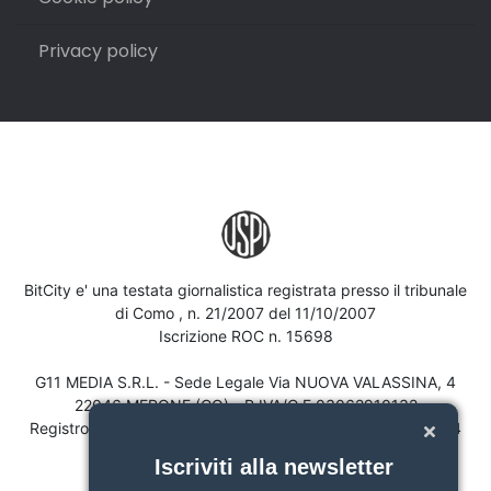
Privacy policy
BitCity e' una testata giornalistica registrata presso il tribunale
di Como , n. 21/2007 del 11/10/2007
Iscrizione ROC n. 15698
G11 MEDIA S.R.L. - Sede Legale Via NUOVA VALASSINA, 4
22046 MERONE (CO) - P.IVA/C.F.03062910132
Registro imprese di Como n. 03062910132 - REA n. 293834
CAPITALE SOCIALE Euro 30.000 i.v.
Iscriviti alla newsletter