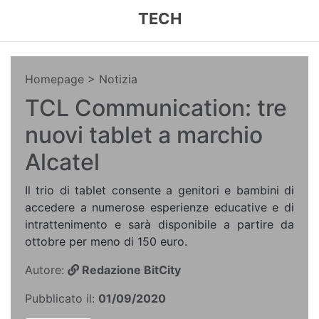
TECH
Homepage
> Notizia
TCL Communication: tre
nuovi tablet a marchio
Alcatel
Il trio di tablet consente a genitori e bambini di
accedere a numerose esperienze educative e di
intrattenimento e sarà disponibile a partire da
ottobre per meno di 150 euro.
Autore:
Redazione BitCity
Pubblicato il:
01/09/2020