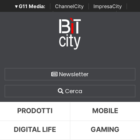
▾ G11 Media:
|
ChannelCity
|
ImpresaCity
|
SecurityOpenLab
|
Italian Channel Awards
|
Italian
Project Awards
|
Italian Security Awards
|
...
Newsletter
Cerca
PRODOTTI
MOBILE
DIGITAL LIFE
GAMING