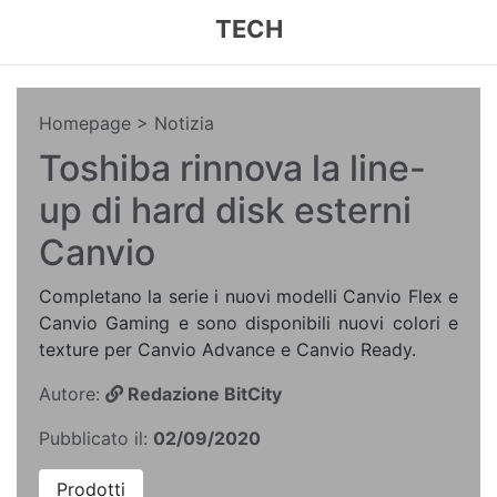
TECH
Homepage
> Notizia
Toshiba rinnova la line-
up di hard disk esterni
Canvio
Completano la serie i nuovi modelli Canvio Flex e
Canvio Gaming e sono disponibili nuovi colori e
texture per Canvio Advance e Canvio Ready.
Autore:
Redazione BitCity
Pubblicato il:
02/09/2020
Prodotti