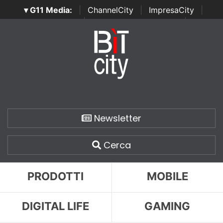
▾ G11 Media:
|
ChannelCity
|
ImpresaCity
|
SecurityOpenLab
|
Italian Channel Awards
|
Italian
Project Awards
|
Italian Security Awards
|
...
Newsletter
Cerca
PRODOTTI
MOBILE
DIGITAL LIFE
GAMING