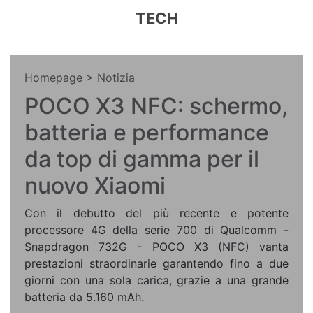
TECH
Homepage
> Notizia
POCO X3 NFC: schermo,
batteria e performance
da top di gamma per il
nuovo Xiaomi
Con il debutto del più recente e potente
processore 4G della serie 700 di Qualcomm -
Snapdragon 732G - POCO X3 (NFC) vanta
prestazioni straordinarie garantendo fino a due
giorni con una sola carica, grazie a una grande
batteria da 5.160 mAh.