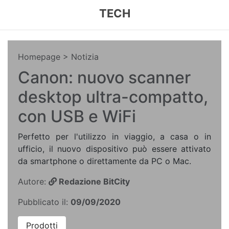
TECH
Homepage
> Notizia
Canon: nuovo scanner
desktop ultra-compatto,
con USB e WiFi
Perfetto per l'utilizzo in viaggio, a casa o in
ufficio, il nuovo dispositivo può essere attivato
da smartphone o direttamente da PC o Mac.
Autore:
Redazione BitCity
Pubblicato il:
09/09/2020
Prodotti