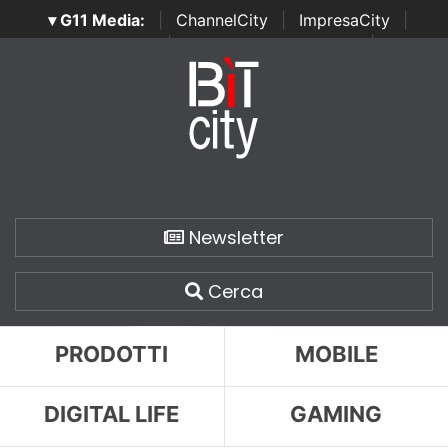
▾ G11 Media:
|
ChannelCity
|
ImpresaCity
|
SecurityOpenLab
|
Italian Channel Awards
|
Italian
Project Awards
|
Italian Security Awards
|
...
Newsletter
Cerca
PRODOTTI
MOBILE
DIGITAL LIFE
GAMING