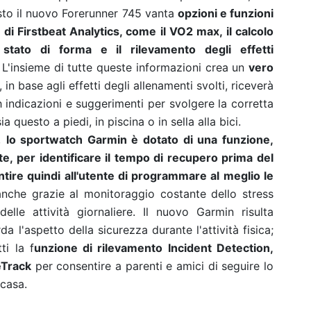
esto il nuovo Forerunner 745 vanta
opzioni e funzioni
 di Firstbeat Analytics, come il VO2 max, il calcolo
 stato di forma e il rilevamento degli effetti
. L'insieme di tutte queste informazioni crea un
vero
 in base agli effetti degli allenamenti svolti, riceverà
 indicazioni e suggerimenti per svolgere la corretta
a questo a piedi, in piscina o in sella alla bici.
o,
lo sportwatch Garmin è dotato di una funzione,
e, per identificare il tempo di recupero prima del
ire quindi all'utente di programmare al meglio le
 anche grazie al monitoraggio costante dello stress
elle attività giornaliere. Il nuovo Garmin risulta
a l'aspetto della sicurezza durante l'attività fisica;
ti la f
unzione di rilevamento Incident Detection,
eTrack
per consentire a parenti e amici di seguire lo
 casa.