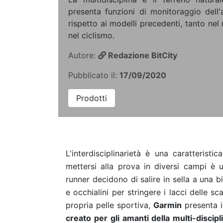
presenta funzioni di monitoraggio dell'a
rispetto ai modelli precedenti, tanto nel
nel ciclismo.
Autore:
Redazione BitCity
Pubblicato il:
17/09/2020
Prodotti
L'interdisciplinarietà è una caratterist
mettersi alla prova in diversi campi è 
runner decidono di salire in sella a una b
e occhialini per stringere i lacci delle sc
propria pelle sportiva,
Garmin
presenta 
creato per gli amanti della multi-discipl