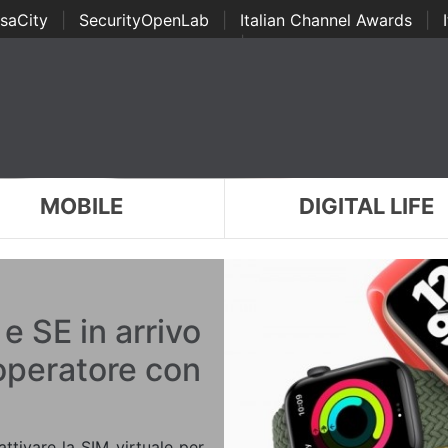
saCity
|
SecurityOpenLab
|
Italian Channel Awards
|
Awards
|
...
MOBILE
DIGITAL LIFE
e SE in arrivo
operatore con
ttivare la SIM virtuale per