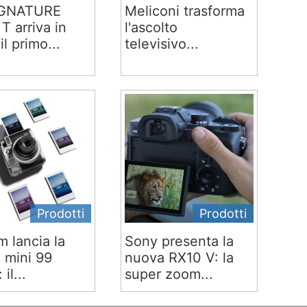
IGNATURE
Meliconi trasforma
T arriva in
l'ascolto
 il primo...
televisivo...
Prodotti
Prodotti
lm lancia la
Sony presenta la
x mini 99
nuova RX10 V: la
 il...
super zoom...