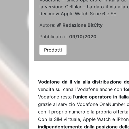
la versione Cellular – ha dato il via alla 
dei nuovi Apple Watch Serie 6 e SE.
Autore:
Redazione BitCity
Pubblicato il:
09/10/2020
Prodotti
Vodafone dà il via alla distribuzione 
vendita sui canali Vodafone anche con
fo
Vodafone resta
l'unico operatore in Itali
grazie al servizio Vodafone OneNumber 
con il proprio numero e la propria offerta
Con la SIM virtuale, Apple Watch e iPhon
indipendentemente dalla posizione del