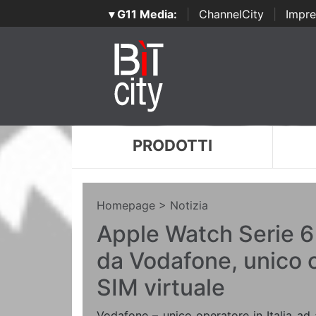
▾ G11 Media:
|
ChannelCity
|
Impre
PRODOTTI
Homepage
> Notizia
Apple Watch Serie 6 
da Vodafone, unico 
SIM virtuale
Vodafone – unico operatore in Italia ad a