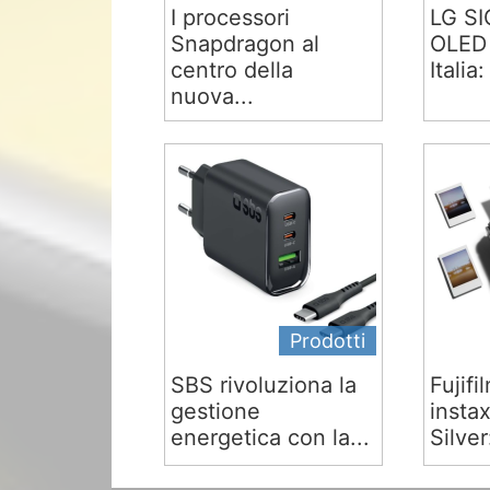
I processori
LG S
Snapdragon al
OLED 
centro della
Italia:
nuova...
Prodotti
SBS rivoluziona la
Fujifi
gestione
insta
energetica con la...
Silver: