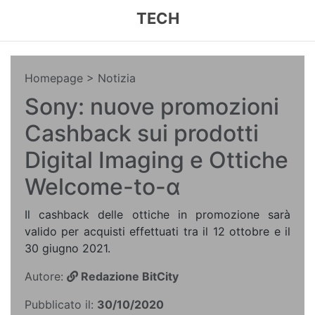
TECH
Homepage
> Notizia
Sony: nuove promozioni
Cashback sui prodotti
Digital Imaging e Ottiche
Welcome-to-α
Il cashback delle ottiche in promozione sarà
valido per acquisti effettuati tra il 12 ottobre e il
30 giugno 2021.
Autore:
Redazione BitCity
Pubblicato il:
30/10/2020