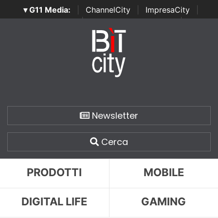
▾ G11 Media:
|
ChannelCity
|
ImpresaCity
|
SecurityOpenLab
|
Italian Channel Awards
|
Italian
Project Awards
|
Italian Security Awards
|
...
Newsletter
Cerca
PRODOTTI
MOBILE
DIGITAL LIFE
GAMING