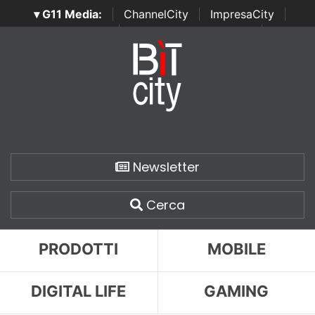
▾ G11 Media:
|
ChannelCity
|
ImpresaCity
|
SecurityOpenLab
|
Italian Channel Awards
|
Italian
Project Awards
|
Italian Security Awards
|
...
Newsletter
Cerca
PRODOTTI
MOBILE
DIGITAL LIFE
GAMING