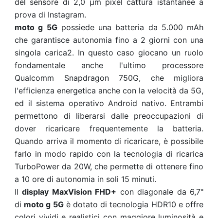
del sensore di 2,0 μm pixel cattura istantanee a
prova di Instagram.
moto g 5G
possiede una batteria da 5.000 mAh
che garantisce autonomia fino a 2 giorni con una
singola carica2. In questo caso giocano un ruolo
fondamentale anche l'ultimo processore
Qualcomm Snapdragon 750G, che migliora
l'efficienza energetica anche con la velocità da 5G,
ed il sistema operativo Android nativo. Entrambi
permettono di liberarsi dalle preoccupazioni di
dover ricaricare frequentemente la batteria.
Quando arriva il momento di ricaricare, è possibile
farlo in modo rapido con la tecnologia di ricarica
TurboPower da 20W, che permette di ottenere fino
a 10 ore di autonomia in soli 15 minuti.
Il
display MaxVision FHD+
con diagonale da 6,7"
di
moto g 5G
è dotato di tecnologia HDR10 e offre
colori vividi e realistici con maggiore luminosità e