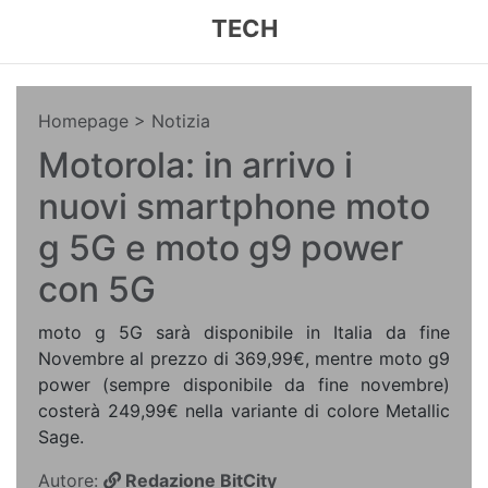
TECH
Homepage
> Notizia
Motorola: in arrivo i
nuovi smartphone moto
g 5G e moto g9 power
con 5G
moto g 5G sarà disponibile in Italia da fine
Novembre al prezzo di 369,99€, mentre moto g9
power (sempre disponibile da fine novembre)
costerà 249,99€ nella variante di colore Metallic
Sage.
Autore:
Redazione BitCity