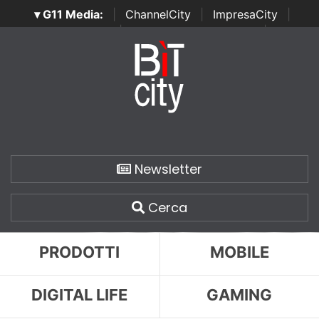
▾ G11 Media:
|
ChannelCity
|
ImpresaCity
|
SecurityOpenLab
|
Italian Channel Awards
|
Italian
Project Awards
|
Italian Security Awards
|
...
Newsletter
Cerca
PRODOTTI
MOBILE
DIGITAL LIFE
GAMING