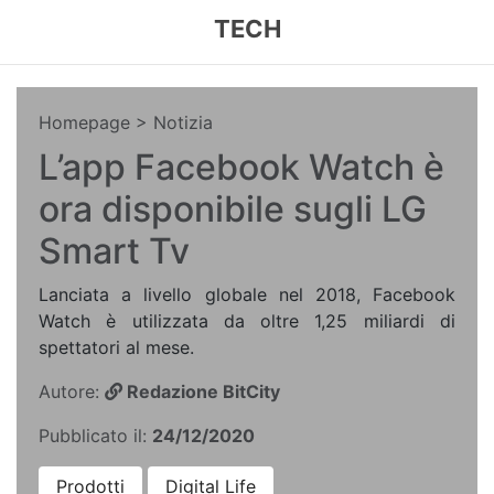
TECH
Homepage
> Notizia
L’app Facebook Watch è
ora disponibile sugli LG
Smart Tv
Lanciata a livello globale nel 2018, Facebook
Watch è utilizzata da oltre 1,25 miliardi di
spettatori al mese.
Autore:
Redazione BitCity
Pubblicato il:
24/12/2020
Prodotti
Digital Life