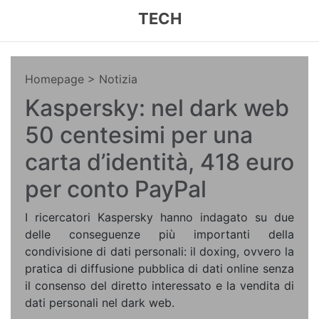
TECH
Homepage
> Notizia
Kaspersky: nel dark web
50 centesimi per una
carta d’identità, 418 euro
per conto PayPal
I ricercatori Kaspersky hanno indagato su due
delle conseguenze più importanti della
condivisione di dati personali: il doxing, ovvero la
pratica di diffusione pubblica di dati online senza
il consenso del diretto interessato e la vendita di
dati personali nel dark web.