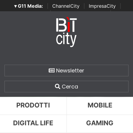
▾ G11 Media:
|
ChannelCity
|
ImpresaCity
|
SecurityOpenLab
|
Italian Channel Awards
|
Italian
Project Awards
|
Italian Security Awards
|
...
Newsletter
Cerca
PRODOTTI
MOBILE
DIGITAL LIFE
GAMING