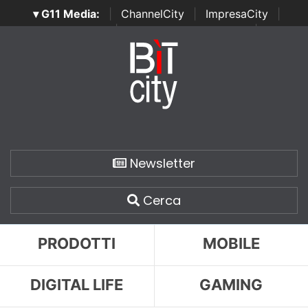
▾ G11 Media:
|
ChannelCity
|
ImpresaCity
|
SecurityOpenLab
|
Italian Channel Awards
|
Italian
Project Awards
|
Italian Security Awards
|
...
Newsletter
Cerca
PRODOTTI
MOBILE
DIGITAL LIFE
GAMING