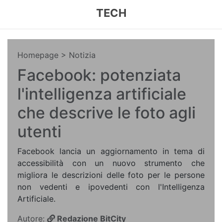
TECH
Homepage
> Notizia
Facebook: potenziata
l'intelligenza artificiale
che descrive le foto agli
utenti
Facebook lancia un aggiornamento in tema di
accessibilità con un nuovo strumento che
migliora le descrizioni delle foto per le persone
non vedenti e ipovedenti con l'Intelligenza
Artificiale.
Autore:
Redazione BitCity