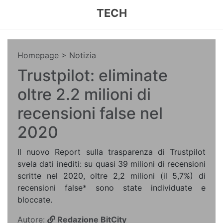
TECH
Homepage
> Notizia
Trustpilot: eliminate
oltre 2.2 milioni di
recensioni false nel
2020
Il nuovo Report sulla trasparenza di Trustpilot
svela dati inediti: su quasi 39 milioni di recensioni
scritte nel 2020, oltre 2,2 milioni (il 5,7%) di
recensioni false* sono state individuate e
bloccate.
Autore:
Redazione BitCity