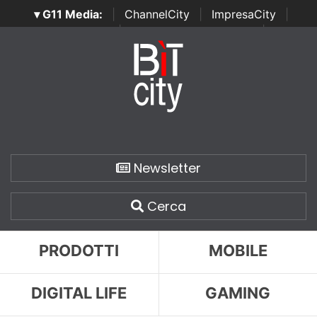
▾ G11 Media:
|
ChannelCity
|
ImpresaCity
|
SecurityOpenLab
|
Italian Channel Awards
|
Italian
Project Awards
|
Italian Security Awards
|
...
Newsletter
Cerca
PRODOTTI
MOBILE
DIGITAL LIFE
GAMING