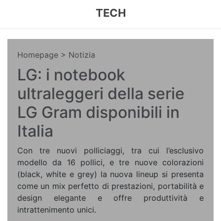
TECH
Homepage
> Notizia
LG: i notebook
ultraleggeri della serie
LG Gram disponibili in
Italia
Con tre nuovi polliciaggi, tra cui l’esclusivo
modello da 16 pollici, e tre nuove colorazioni
(black, white e grey) la nuova lineup si presenta
come un mix perfetto di prestazioni, portabilità e
design elegante e offre produttività e
intrattenimento unici.