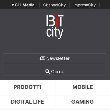
▾ G11 Media:
|
ChannelCity
|
ImpresaCity
|
SecurityOpenLab
|
Italian Channel Awards
|
Italian
Project Awards
|
Italian Security Awards
|
...
Newsletter
Cerca
PRODOTTI
MOBILE
DIGITAL LIFE
GAMING