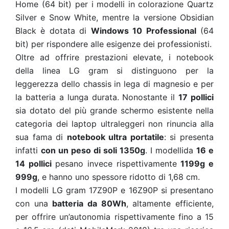
Home (64 bit) per i modelli in colorazione Quartz
Silver e Snow White, mentre la versione Obsidian
Black è dotata di
Windows 10 Professional
(64
bit) per rispondere alle esigenze dei professionisti.
Oltre ad offrire prestazioni elevate, i notebook
della linea LG gram si distinguono per la
leggerezza dello chassis in lega di magnesio e per
la batteria a lunga durata. Nonostante il
17 pollici
sia dotato del più grande schermo esistente nella
categoria dei laptop ultraleggeri non rinuncia alla
sua fama di
notebook ultra portatile
: si presenta
infatti
con un peso di soli 1350g
. I modelli
da
16 e
14 pollici
pesano invece rispettivamente
1199g e
999g
, e hanno uno spessore ridotto di 1,68 cm.
I modelli LG gram 17Z90P e 16Z90P si presentano
con una
batteria da 80Wh
, altamente efficiente,
per offrire un’autonomia rispettivamente fino a 15