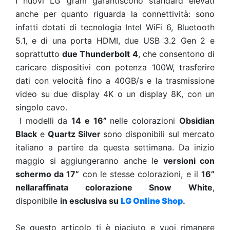
I nuovi LG gram garantiscono standard elevati
anche per quanto riguarda la connettività: sono
infatti dotati di tecnologia Intel WiFi 6, Bluetooth
5.1, e di una porta HDMI, due USB 3.2 Gen 2 e
soprattutto
due Thunderbolt 4
, che consentono di
caricare dispositivi con potenza 100W, trasferire
dati con velocità fino a 40GB/s e la trasmissione
video su due display 4K o un display 8K, con un
singolo cavo.
I modelli da
14 e 16”
nelle colorazioni
Obsidian
Black
e
Quartz Silver
sono disponibili sul mercato
italiano a partire da questa settimana.
Da inizio
maggio
si aggiungeranno
anche le
versioni con
schermo da 17”
con le stesse colorazioni, e il
16”
nella
raffinata colorazione Snow White
,
disponibile
in esclusiva su
LG Online Shop
.
Se questo articolo ti è piaciuto e vuoi rimanere