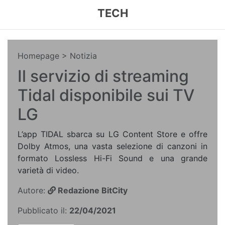
TECH
Homepage
> Notizia
Il servizio di streaming
Tidal disponibile sui TV
LG
L’app TIDAL sbarca su LG Content Store e offre
Dolby Atmos, una vasta selezione di canzoni in
formato Lossless Hi-Fi Sound e una grande
varietà di video.
Autore:
Redazione BitCity
Pubblicato il:
22/04/2021