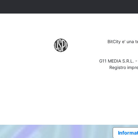
BitCity e' una 
G11 MEDIA S.R.L. 
Registro impr
Informat