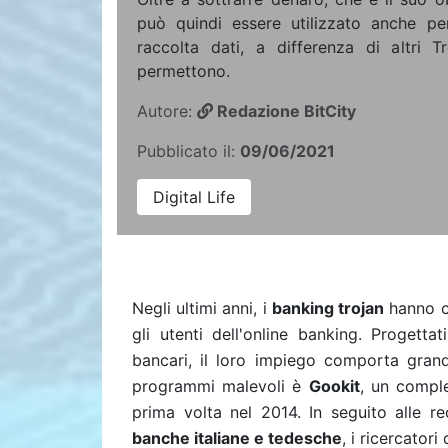
può quindi essere utilizzato anche per
raccolta dati, a differenza di altri 
permettono.
Autore:
Redazione BitCity
Pubblicato il:
09/06/2021
Digital Life
Negli ultimi anni, i
banking trojan
hanno co
gli utenti dell'online banking. Progetta
bancari, il loro impiego comporta grandi
programmi malevoli è
Gookit
, un compl
prima volta nel 2014. In seguito alle 
banche italiane e tedesche
, i ricercatori