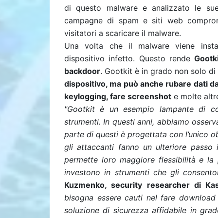
di questo malware e analizzato le sue 
campagne di spam e siti web compromes
visitatori a scaricare il malware.
Una volta che il malware viene instal
dispositivo infetto. Questo rende
Gootk
backdoor
. Gootkit è in grado non solo di
dispositivo, ma può anche rubare dati d
keylogging, fare screenshot
e molte alt
"Gootkit è un esempio lampante di com
strumenti. In questi anni, abbiamo osserv
parte di questi è progettata con l’unico ob
gli attaccanti fanno un ulteriore passo
permette loro maggiore flessibilità e la 
investono in strumenti che gli consento
Kuzmenko, security researcher di Kas
bisogna essere cauti nel fare download 
soluzione di sicurezza affidabile in gra