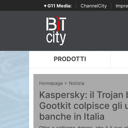
▾ G11 Media:
|
ChannelCity
|
Impre
PRODOTTI
Homepage
> Notizia
Kaspersky: il Trojan
Gootkit colpisce gli 
banche in Italia
Oltre a sottrarre denaro, che è il suo ob