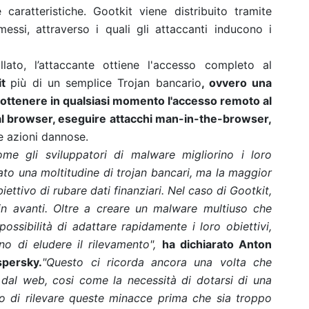
caratteristiche.
Gootkit viene distribuito tramite
si, attraverso i quali gli attaccanti inducono i
lato, l’attaccante ottiene l'accesso completo al
it
più di un semplice Trojan bancario
, ovvero una
ottenere in qualsiasi momento l'accesso remoto al
al browser, eseguire attacchi man-in-the-browser,
re azioni dannose.
e gli sviluppatori di malware migliorino i loro
ato una moltitudine di trojan bancari, ma la maggior
iettivo di rubare dati finanziari. Nel caso di Gootkit,
 in avanti. Oltre a creare un malware multiuso che
possibilità di adattare rapidamente i loro obiettivi,
no di eludere il rilevamento",
ha dichiarato Anton
persky.
"Questo ci ricorda ancora una volta che
dal web, cosi come la necessità di dotarsi di una
do di rilevare queste minacce prima che sia troppo