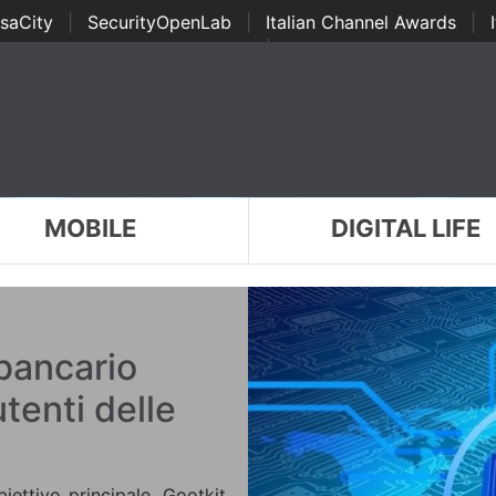
saCity
|
SecurityOpenLab
|
Italian Channel Awards
|
Awards
|
...
MOBILE
DIGITAL LIFE
 bancario
utenti delle
iettivo principale, Gootkit