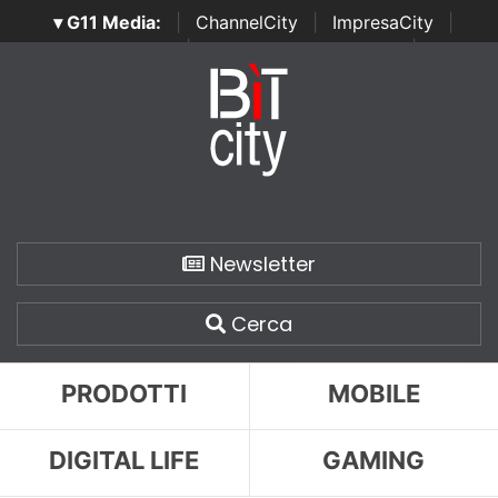
▾ G11 Media:
|
ChannelCity
|
ImpresaCity
|
SecurityOpenLab
|
Italian Channel Awards
|
Italian
Project Awards
|
Italian Security Awards
|
...
Newsletter
Cerca
PRODOTTI
MOBILE
DIGITAL LIFE
GAMING