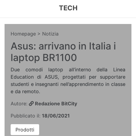
TECH
Homepage
> Notizia
Asus: arrivano in Italia i
laptop BR1100
Due comodi laptop all’interno della Linea
Education di ASUS, progettati per supportare
studenti e insegnanti nell’apprendimento in classe
e da remoto.
Autore:
Redazione BitCity
Pubblicato il:
18/06/2021
Prodotti