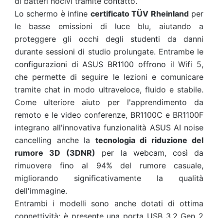
di batteri nocivi tramite contatto.
Lo schermo è infine
certificato TÜV Rheinland
per
le basse emissioni di luce blu, aiutando a
proteggere gli occhi degli studenti da danni
durante sessioni di studio prolungate.
Entrambe le
configurazioni di ASUS BR1100 offrono il Wifi 5,
che permette di seguire le lezioni e comunicare
tramite chat in modo ultraveloce, fluido e stabile.
Come ulteriore aiuto per l'apprendimento da
remoto e le video conferenze, BR1100C e BR1100F
integrano all'innovativa funzionalità ASUS AI noise
cancelling anche la
tecnologia di riduzione del
rumore 3D (3DNR)
per la webcam, così da
rimuovere fino al 94% del rumore casuale,
migliorando significativamente la qualità
dell'immagine.
Entrambi i modelli sono anche dotati di ottima
connettività: è presente una porta USB 3.2 Gen 2