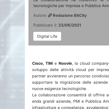
tecnologiche per imprese e Pubblica Amm
Autore:
Redazione BitCity
Pubblicato il:
23/06/2021
Digital Life
Cisco, TIM
e
Noovle
, la
cloud company
sviluppo delle attività cloud per impres
partner avvieranno un percorso condiviso 
supportare la migrazione delle aziende v
nuove esigenze tecnologiche.
La collaborazione consentirà di offrire s
end
a grandi aziende, PMI e Pubblica Ammi
infrastrutture e competenze, avvalendosi t