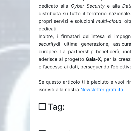
dedicato alla
Cyber Security
e alla
Dat
distribuita su tutto il territorio naziona
propri servizi e soluzioni
multi-cloud
, ol
dedicati.
Inoltre, i firmatari dell’intesa si imp
security
di ultima generazione, assicu
europee. La partnership beneficerà, inol
aderisce al progetto
Gaia-X
, per la crea
e l’accesso ai dati, perseguendo l’obiettiv
Se questo articolo ti è piaciuto e vuoi 
iscriviti alla nostra
Newsletter gratuita
.
Tag: