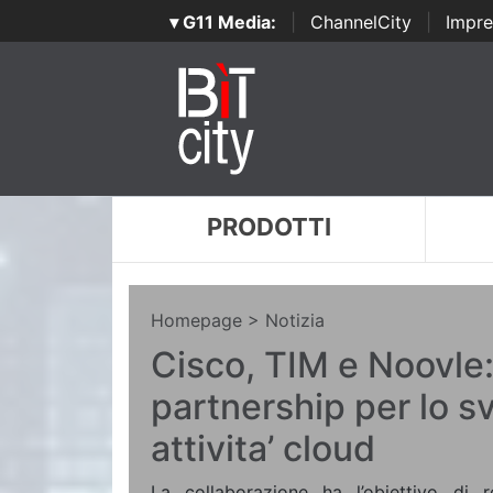
▾ G11 Media:
|
ChannelCity
|
Impre
PRODOTTI
Homepage
> Notizia
Cisco, TIM e Noovle: 
partnership per lo s
attivita’ cloud
La collaborazione ha l’obiettivo di r