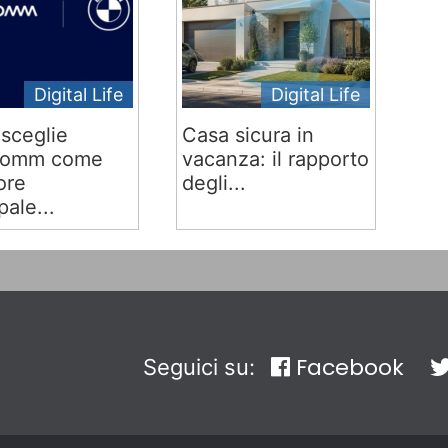
Digital Life
Digital Life
sceglie
Casa sicura in
comm come
vacanza: il rapporto
ore
degli...
pale...
Facebook
Seguici su: