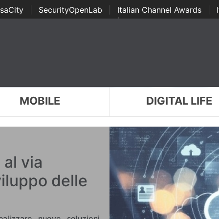
saCity
|
SecurityOpenLab
|
Italian Channel Awards
|
Awards
|
...
MOBILE
DIGITAL LIFE
al via
viluppo delle
ealizzare nuove soluzioni