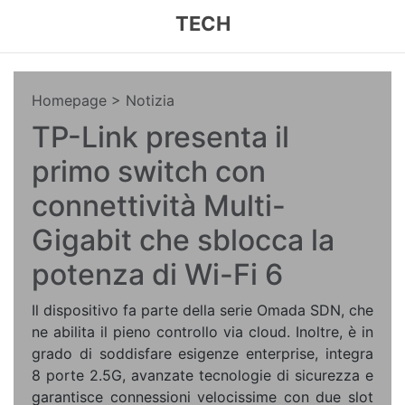
TECH
Homepage
> Notizia
TP-Link presenta il
primo switch con
connettività Multi-
Gigabit che sblocca la
potenza di Wi-Fi 6
Il dispositivo fa parte della serie Omada SDN, che
ne abilita il pieno controllo via cloud. Inoltre, è in
grado di soddisfare esigenze enterprise, integra
8 porte 2.5G, avanzate tecnologie di sicurezza e
garantisce connessioni velocissime con due slot