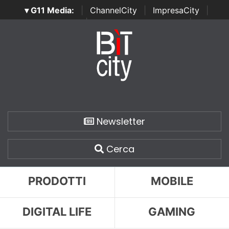
▾ G11 Media:
|
ChannelCity
|
ImpresaCity
|
SecurityOpenLab
|
Italian Channel Awards
|
Italian
Project Awards
|
Italian Security Awards
|
...
Newsletter
Cerca
PRODOTTI
MOBILE
DIGITAL LIFE
GAMING