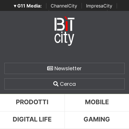
▾ G11 Media:
|
ChannelCity
|
ImpresaCity
|
SecurityOpenLab
|
Italian Channel Awards
|
Italian
Project Awards
|
Italian Security Awards
|
...
Newsletter
Cerca
PRODOTTI
MOBILE
DIGITAL LIFE
GAMING