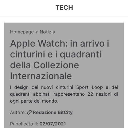
TECH
Homepage
> Notizia
Apple Watch: in arrivo i
cinturini e i quadranti
della Collezione
Internazionale
I design dei nuovi cinturini Sport Loop e dei
quadranti abbinati rappresentano 22 nazioni di
ogni parte del mondo.
Autore:
Redazione BitCity
Pubblicato il:
02/07/2021