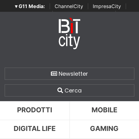
▾ G11 Media:
|
ChannelCity
|
ImpresaCity
|
SecurityOpenLab
|
Italian Channel Awards
|
Italian
Project Awards
|
Italian Security Awards
|
...
Newsletter
Cerca
PRODOTTI
MOBILE
DIGITAL LIFE
GAMING