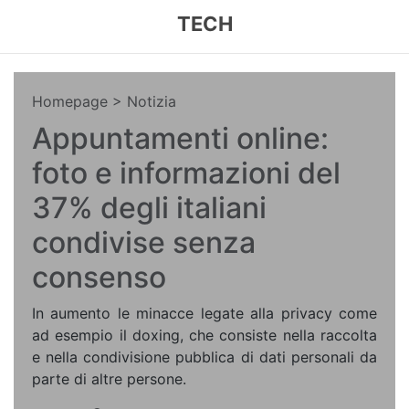
TECH
Homepage
> Notizia
Appuntamenti online:
foto e informazioni del
37% degli italiani
condivise senza
consenso
In aumento le minacce legate alla privacy come
ad esempio il doxing, che consiste nella raccolta
e nella condivisione pubblica di dati personali da
parte di altre persone.