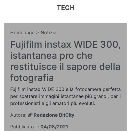
TECH
Homepage
> Notizia
Fujifilm instax WIDE 300,
istantanea pro che
restituisce il sapore della
fotografia
Fujifilm instax WIDE 300 è la fotocamera perfetta
per scattare immagini istantanee più grandi, per i
professionisti e gli amatori più evoluti.
Autore:
Redazione BitCity
Pubblicato il:
04/08/2021