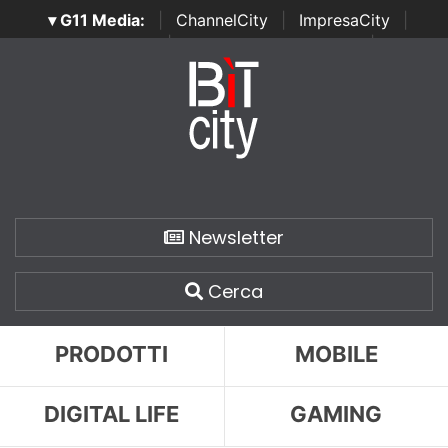
▾ G11 Media:
|
ChannelCity
|
ImpresaCity
|
SecurityOpenLab
|
Italian Channel Awards
|
Italian
Project Awards
|
Italian Security Awards
|
...
Newsletter
Cerca
PRODOTTI
MOBILE
DIGITAL LIFE
GAMING