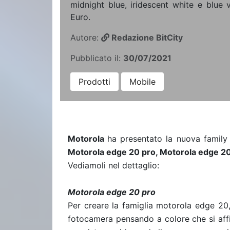
midnight blue, iridescent white e blue
Euro.
Autore:
Redazione BitCity
Pubblicato il:
30/07/2021
Prodotti
Mobile
Motorola
ha presentato la nuova family 
Motorola edge 20 pro, Motorola edge 20,
Vediamoli nel dettaglio:
Motorola edge 20 pro
Per creare la famiglia motorola edge 20,
fotocamera pensando a colore che si aff