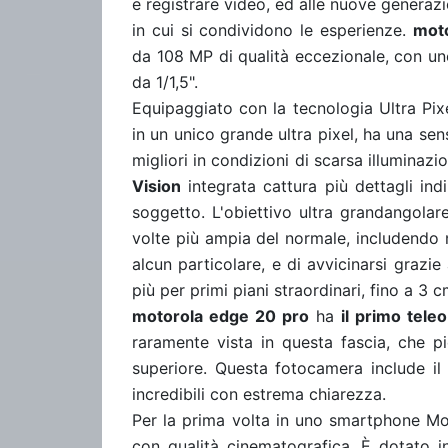
e registrare video, ed alle nuove generaz
in cui si condividono le esperienze.
moto
da 108 MP di qualità eccezionale, con un
da 1/1,5".
Equipaggiato con la tecnologia Ultra Pix
in un unico grande ultra pixel, ha una sens
migliori in condizioni di scarsa illuminaz
Vision
integrata cattura più dettagli ind
soggetto. L'obiettivo ultra grandangolar
volte più ampia del normale, includendo 
alcun particolare, e di avvicinarsi grazi
più per primi piani straordinari, fino a 3 cm
motorola edge 20 pro
ha
il primo tele
raramente vista in questa fascia, che p
superiore. Questa fotocamera include i
incredibili con estrema chiarezza.
Per la prima volta in uno smartphone M
con qualità cinematografica.
È dotato i