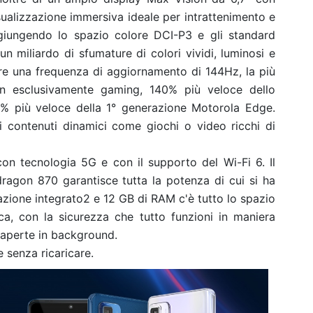
sualizzazione immersiva ideale per intrattenimento e
aggiungendo lo spazio colore DCI-P3 e gli standard
n miliardo di sfumature di colori vividi, luminosi e
ffre una frequenza di aggiornamento di 144Hz, la più
on esclusivamente gaming, 140% più veloce dello
% più veloce della 1° generazione Motorola Edge.
i contenuti dinamici come giochi o video ricchi di
n tecnologia 5G e con il supporto del Wi-Fi 6. Il
agon 870 garantisce tutta la potenza di cui si ha
azione integrato2 e 12 GB di RAM c'è tutto lo spazio
ca, con la sicurezza che tutto funzioni in maniera
 aperte in background.
e senza ricaricare.