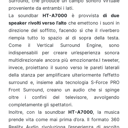
Surround, che produce un campo sonoro virtuale
proveniente da entrambi i lati.
La soundbar
HT-A7000
è provvista
di due
speaker rivolti verso l’alto
che emettono i suoni in
direzione del soffitto, facendo sì che il riverbero
riempia tutto lo spazio al di sopra della testa.
Come il Vertical Surround Engine, sono
indispensabili per creare un’esperienza sonora
multidirezionale ancora più emozionante.I tweeter,
invece, proiettano il suono verso le pareti laterali
della stanza per amplificare ulteriormente l’effetto
surround e, insieme alla tecnologia S-Force PRO
Front Surround, creano un audio che si spinge
oltre i confini del televisore, avvolgendo
completamente gli spettatori.
Inoltre, con la soundbar
HT-A7000
, la musica
prende vita come mai prima d’ora. Il formato 360
Reality Audio rivoluziona l’esperienza di ascolto