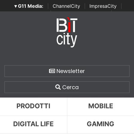
▾ G11 Media:
|
ChannelCity
|
ImpresaCity
|
SecurityOpenLab
|
Italian Channel Awards
|
Italian
Project Awards
|
Italian Security Awards
|
...
Newsletter
Cerca
PRODOTTI
MOBILE
DIGITAL LIFE
GAMING