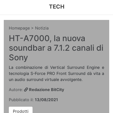
TECH
Homepage
> Notizia
HT-A7000, la nuova
soundbar a 7.1.2 canali di
Sony
La combinazione di Vertical Surround Engine e
tecnologia S-Force PRO Front Surround dà vita a
un audio surround virtuale avvolgente.
Autore:
Redazione BitCity
Pubblicato il:
13/08/2021
Prodotti