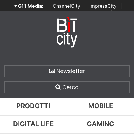
▾ G11 Media:
|
ChannelCity
|
ImpresaCity
|
SecurityOpenLab
|
Italian Channel Awards
|
Italian
Project Awards
|
Italian Security Awards
|
...
Newsletter
Cerca
PRODOTTI
MOBILE
DIGITAL LIFE
GAMING