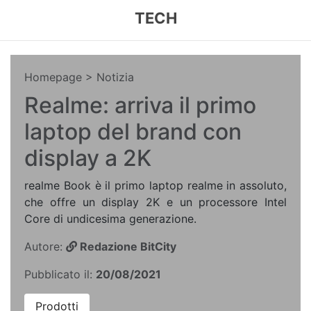
TECH
Homepage
> Notizia
Realme: arriva il primo
laptop del brand con
display a 2K
realme Book è il primo laptop realme in assoluto,
che offre un display 2K e un processore Intel
Core di undicesima generazione.
Autore:
Redazione BitCity
Pubblicato il:
20/08/2021
Prodotti