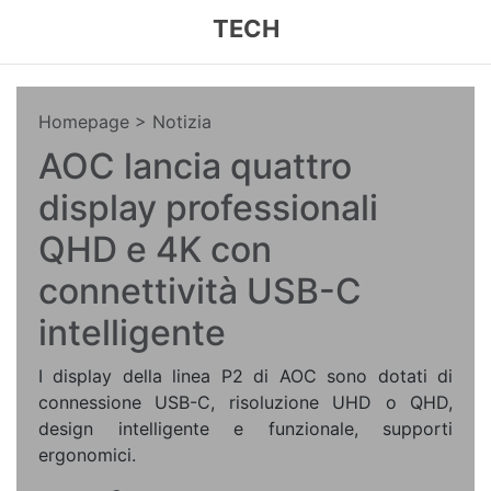
TECH
Homepage
> Notizia
AOC lancia quattro
display professionali
QHD e 4K con
connettività USB-C
intelligente
I display della linea P2 di AOC sono dotati di
connessione USB-C, risoluzione UHD o QHD,
design intelligente e funzionale, supporti
ergonomici.