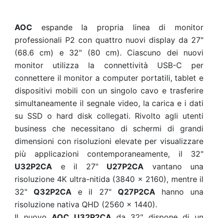
AOC
espande la propria linea di monitor
professionali P2 con quattro nuovi display da 27"
(68.6 cm) e 32" (80 cm). Ciascuno dei nuovi
monitor utilizza la connettività USB-C per
connettere il monitor a computer portatili, tablet e
dispositivi mobili con un singolo cavo e trasferire
simultaneamente il segnale video, la carica e i dati
su SSD o hard disk collegati. Rivolto agli utenti
business che necessitano di schermi di grandi
dimensioni con risoluzioni elevate per visualizzare
più applicazioni contemporaneamente, il 32"
U32P2CA
e il 27"
U27P2CA
vantano una
risoluzione 4K ultra-nitida (3840 x 2160), mentre il
32"
Q32P2CA
e il 27"
Q27P2CA
hanno una
risoluzione nativa QHD (2560 x 1440).
Il nuovo
AOC U32P2CA
da 32" dispone di un