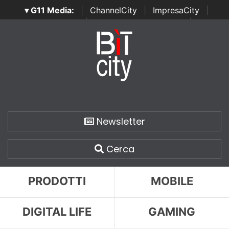
▾ G11 Media:
|
ChannelCity
|
ImpresaCity
|
SecurityOpenLab
|
Italian Channel Awards
|
Italian
Project Awards
|
Italian Security Awards
|
...
Newsletter
Cerca
PRODOTTI
MOBILE
DIGITAL LIFE
GAMING