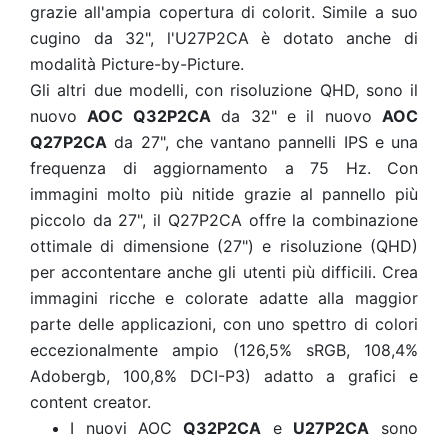
grazie all'ampia copertura di colorit. Simile a suo
cugino da 32", l'U27P2CA è dotato anche di
modalità Picture-by-Picture.
Gli altri due modelli, con risoluzione QHD, sono il
nuovo
AOC Q32P2CA
da 32" e il nuovo
AOC
Q27P2CA
da 27", che vantano pannelli IPS e una
frequenza di aggiornamento a 75 Hz. Con
immagini molto più nitide grazie al pannello più
piccolo da 27", il Q27P2CA offre la combinazione
ottimale di dimensione (27") e risoluzione (QHD)
per accontentare anche gli utenti più difficili. Crea
immagini ricche e colorate adatte alla maggior
parte delle applicazioni, con uno spettro di colori
eccezionalmente ampio (126,5% sRGB, 108,4%
Adobergb, 100,8% DCI-P3) adatto a grafici e
content creator.
I nuovi AOC
Q32P2CA
e
U27P2CA
sono